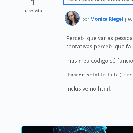
1
resposta
Monica Riegel
por
|
60
Percebi que varias pess
tentativas percebi que fal
mas meu código só funcion
banner.setAttribute('src
inclusive no html.