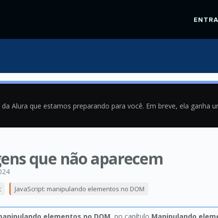
ENTR
a da Alura que estamos preparando para você. Em breve, ela ganha 
gens que não aparecem
024
t
JavaScript: manipulando elementos no DOM
 manipulando elementos no DOM
, no capítulo
Manipulando elem