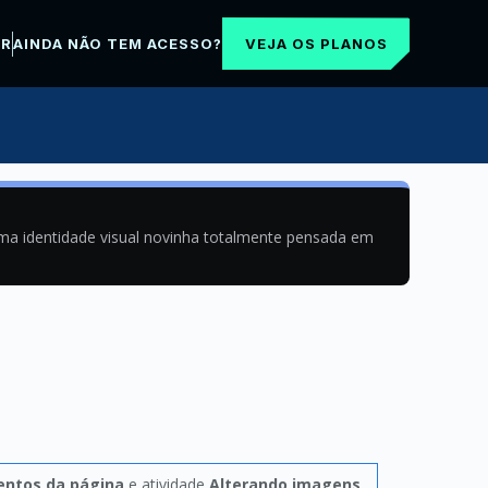
VEJA OS PLANOS
AR
AINDA NÃO TEM ACESSO?
uma identidade visual novinha totalmente pensada em
entos da página
e atividade
Alterando imagens