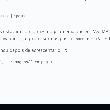
.3k
xp |
8
posts
oas estavam com o mesmo problema que eu, "AS IM
tava um ".", o professor nos passa:
banner.setAttri
ou depois de acrescentar o ".":
', './imagens/foco.png')