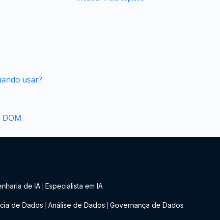
quando usar?
no DOM
nharia de IA
Especialista em IA
|
cia de Dados
Análise de Dados
Governança de Dados
|
|