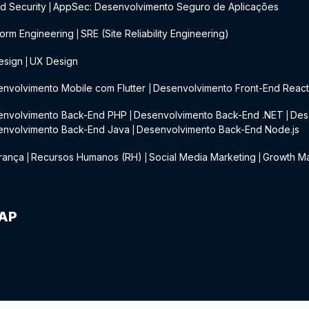
d Security
AppSec: Desenvolvimento Seguro de Aplicações
|
form Engineering
SRE (Site Reliability Engineering)
|
esign
UX Design
|
nvolvimento Mobile com Flutter
Desenvolvimento Front-End Reac
|
envolvimento Back-End PHP
Desenvolvimento Back-End .NET
Des
|
|
envolvimento Back-End Java
Desenvolvimento Back-End Node.js
|
rança
Recursos Humanos (RH)
Social Media Marketing
Growth Ma
|
|
|
IAP