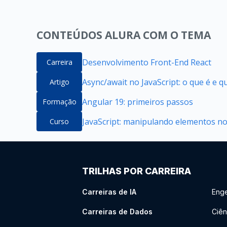
CONTEÚDOS ALURA COM O TEMA
Desenvolvimento Front-End React
Carreira
Async/await no JavaScript: o que é e 
Artigo
Angular 19: primeiros passos
Formação
JavaScript: manipulando elementos 
Curso
TRILHAS POR CARREIRA
Carreiras de IA
Enge
Carreiras de Dados
Ciên