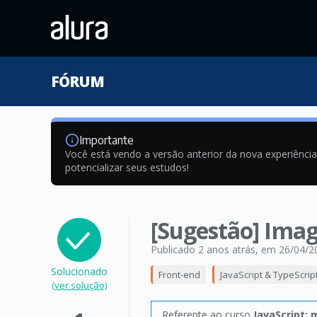
FÓRUM
Importante
Você está vendo a versão anterior da nova experiênci
potencializar seus estudos!
[Sugestão] Ima
Publicado 2 anos atrás
, em 26/04/2
Solucionado
Front-end
JavaScript & TypeScrip
(ver solução)
Referente ao curso
JavaScript: