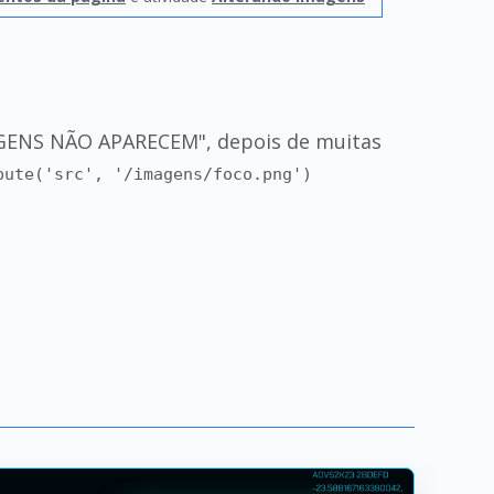
AGENS NÃO APARECEM", depois de muitas
bute('src', '/imagens/foco.png')