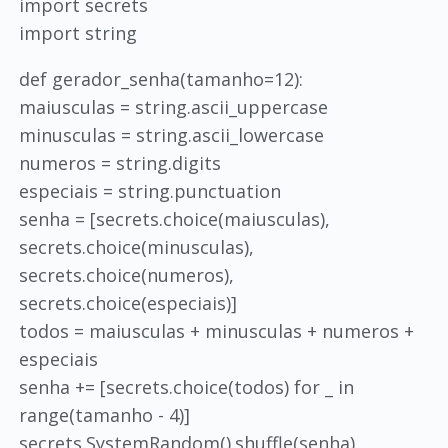
import secrets
import string
def gerador_senha(tamanho=12):
maiusculas = string.ascii_uppercase
minusculas = string.ascii_lowercase
numeros = string.digits
especiais = string.punctuation
senha = [secrets.choice(maiusculas),
secrets.choice(minusculas),
secrets.choice(numeros),
secrets.choice(especiais)]
todos = maiusculas + minusculas + numeros +
especiais
senha += [secrets.choice(todos) for _ in
range(tamanho - 4)]
secrets.SystemRandom().shuffle(senha)