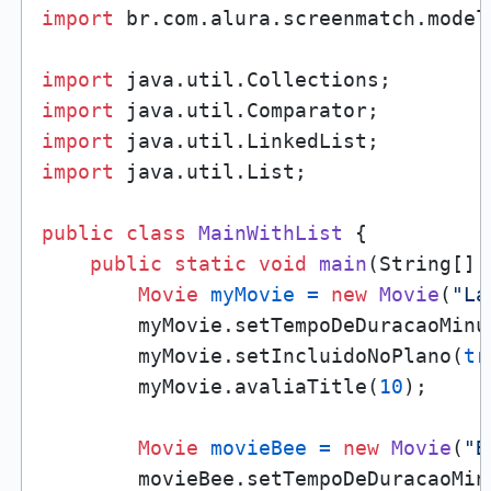
import
 br.com.alura.screenmatch.modelo
import
import
import
import
 java.util.List;

public
class
MainWithList
 {

public
static
void
main
(String[] 
Movie
myMovie
=
new
Movie
(
"La
        myMovie.setTempoDeDuracaoMinu
        myMovie.setIncluidoNoPlano(
tr
        myMovie.avaliaTitle(
10
);

Movie
movieBee
=
new
Movie
(
"B
        movieBee.setTempoDeDuracaoMin