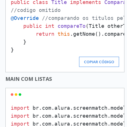
public
class
Title
implements
Compara
//codigo omitido
@Override
//comparando os titulos pel
public
int
compareTo
(Title otherT
return
this
.getNome().compare
    }

COPIAR CÓDIGO
MAIN COM LISTAS
import
import
import