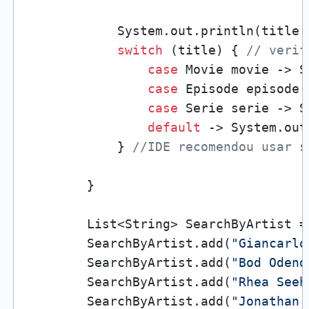
            System.out.println(title.g
switch
 (title) { 
// verif
case
 Movie movie -> S
case
 Episode episode 
case
 Serie serie -> S
default
 -> System.out
            } 
//IDE recomendou usar s
        }

        List<String> SearchByArtist =
        SearchByArtist.add(
"Giancarlo
        SearchByArtist.add(
"Bod Odend
        SearchByArtist.add(
"Rhea Seeh
        SearchByArtist.add(
"Jonathan 