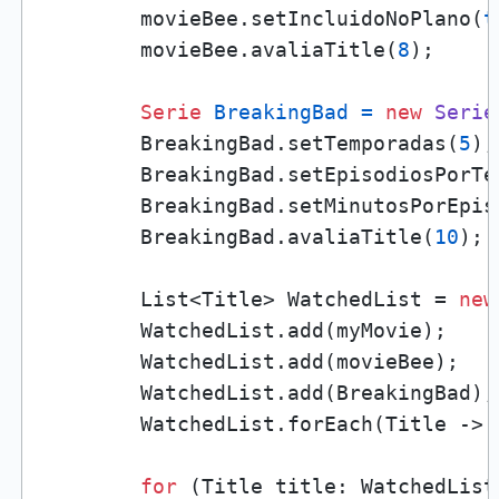
        movieBee.setIncluidoNoPlano(
t
        movieBee.avaliaTitle(
8
);

Serie
BreakingBad
=
new
Serie
        BreakingBad.setTemporadas(
5
);

        BreakingBad.setEpisodiosPorTe
        BreakingBad.setMinutosPorEpis
        BreakingBad.avaliaTitle(
10
);

        List<Title> WatchedList = 
new
        WatchedList.add(myMovie);

        WatchedList.add(movieBee);

        WatchedList.add(BreakingBad);

        WatchedList.forEach(Title -> 
for
 (Title title: WatchedList)