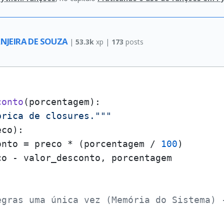
NJEIRA DE SOUZA
|
53.3k
xp |
173
posts
conto
(
porcentagem
):

brica de closures."""
eco
):

onto = preco * (porcentagem / 
100
)

co - valor_desconto, porcentagem

egras uma única vez (Memória do Sistema) 