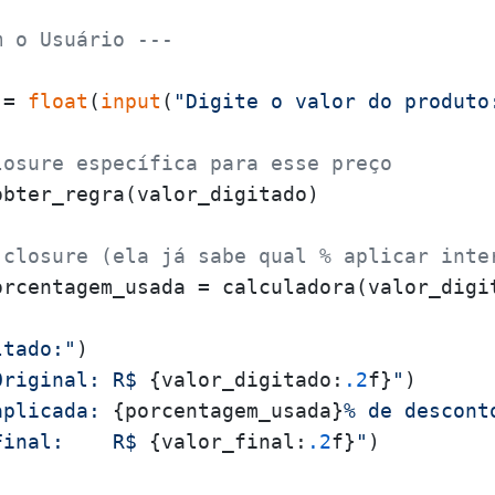
m o Usuário ---
 = 
float
(
input
(
"Digite o valor do produto
losure específica para esse preço
bter_regra(valor_digitado)

 closure (ela já sabe qual % aplicar inte
rcentagem_usada = calculadora(valor_digit
ltado:"
)

Original: R$ 
{valor_digitado:
.2
f}
"
)

aplicada: 
{porcentagem_usada}
% de descont
Final:    R$ 
{valor_final:
.2
f}
"
)
