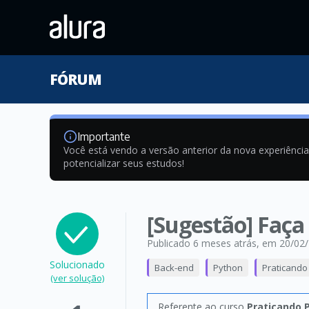
FÓRUM
Importante
Você está vendo a versão anterior da nova experiênci
potencializar seus estudos!
[Sugestão] Faça
Publicado 6 meses atrás
, em 20/02
Solucionado
Back-end
Python
Praticando
(ver solução)
Referente ao curso
Praticando 