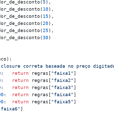
dor_de_desconto(
5
),

dor_de_desconto(
10
),

dor_de_desconto(
15
),

dor_de_desconto(
20
),

dor_de_desconto(
25
),

dor_de_desconto(
30
)

eco
):

 closure correta baseada no preço digitad
0
:   
return
 regras[
"faixa1"
]

0
:   
return
 regras[
"faixa2"
]

0
:   
return
 regras[
"faixa3"
]

00
:  
return
 regras[
"faixa4"
]

00
:  
return
 regras[
"faixa5"
]

"faixa6"
]
