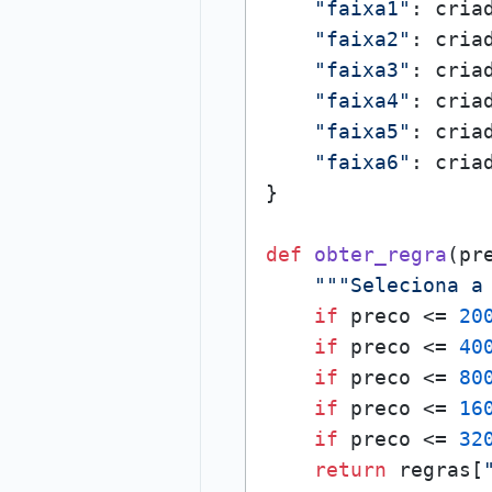
"faixa1"
: cria
"faixa2"
: cria
"faixa3"
: cria
"faixa4"
: cria
"faixa5"
: cria
"faixa6"
: cria
}

def
obter_regra
(
pr
"""Seleciona a
if
 preco <= 
20
if
 preco <= 
40
if
 preco <= 
80
if
 preco <= 
16
if
 preco <= 
32
return
 regras[