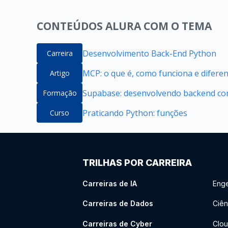
CONTEÚDOS ALURA COM O TEMA
Desenvolvimento Back-End Python
Carreira
MCP: o que é, como funciona e difere
Artigo
Supabase: desenvolvendo backend com
Formação
Praticando Python: funções
Curso
TRILHAS POR CARREIRA
Carreiras de IA
Enge
Carreiras de Dados
Ciên
Carreiras de Cyber
Clou