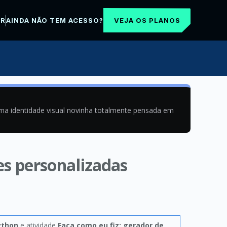
VEJA OS PLANOS
AR
AINDA NÃO TEM ACESSO?
uma identidade visual novinha totalmente pensada em
es personalizadas
ython
e atividade
Faça como eu fiz: gerador de