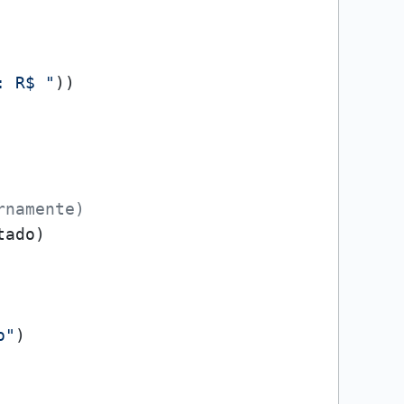
: R$ "
))

rnamente)
ado)

o"
)
