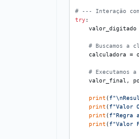
# --- Interação co
try
:

    valor_digitado
# Buscamos a c
    calculadora = o
# Executamos a
    valor_final, po
print
(
f"\nResu
print
(
f"Valor 
print
(
f"Regra 
print
(
f"Valor 