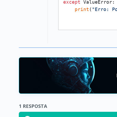
except
 ValueError:

print
(
"Erro: P
1
RESPOSTA