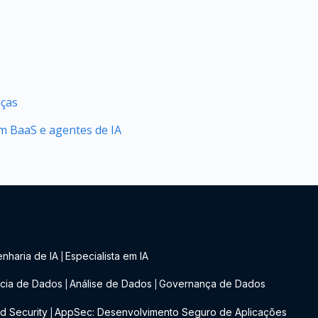
nças
 BaaS e agentes de IA
nharia de IA
Especialista em IA
|
cia de Dados
Análise de Dados
Governança de Dados
|
|
d Security
AppSec: Desenvolvimento Seguro de Aplicações
|