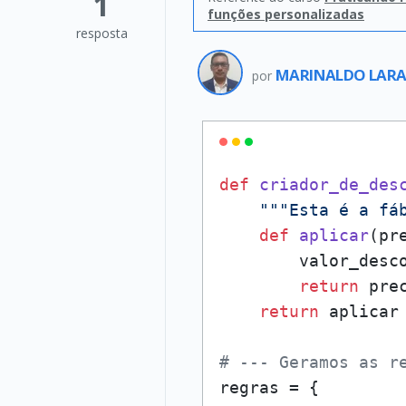
1
funções personalizadas
resposta
MARINALDO LARA
por
def
criador_de_des
"""Esta é a fá
def
aplicar
(
pr
        valor_desc
return
 pre
return
 aplicar

# --- Geramos as r
regras = {
