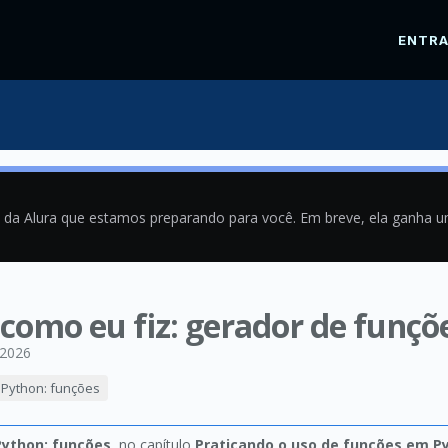
ENTR
a da Alura que estamos preparando para você. Em breve, ela ganha 
 como eu fiz: gerador de funçõ
/2026
 Python: funções
Python: funções
, no capítulo
Praticando o uso de funções em P