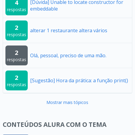
4
[Dúvida] Unable to locate constructor for
embeddable
respostas
2
alterar 1 restaurante altera vários
respostas
2
Olá, pessoal, preciso de uma mão.
respostas
2
[Sugestão] Hora da prática: a função print()
respostas
Mostrar mais tópicos
CONTEÚDOS ALURA COM O TEMA