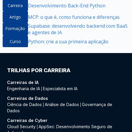
Desenvolvimento Back-End Python
Carreira
MCP: o que é, como funciona e diferenças
Artigo
Supabase: desenvolvendo backend com BaaS
Formação
e agentes de IA
Python: crie a sua primeira aplicação
Curso
TRILHAS POR CARREIRA
Carreiras de IA
Engenharia de IA
Especialista em IA
|
Carreiras de Dados
Ciência de Dados
Análise de Dados
Governança de
|
|
Dados
Carreiras de Cyber
Cloud Security
AppSec: Desenvolvimento Seguro de
|