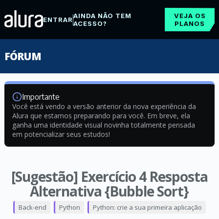
AINDA NÃO TEM
VEJA OS
ENTRAR
ACESSO?
PLANOS
FÓRUM
Importante
Você está vendo a versão anterior da nova experiência da
Alura que estamos preparando para você. Em breve, ela
ganha uma identidade visual novinha totalmente pensada
em potencializar seus estudos!
[Sugestão] Exercício 4 Resposta
Alternativa {Bubble Sort}
Back-end
Python
Python: crie a sua primeira aplicação