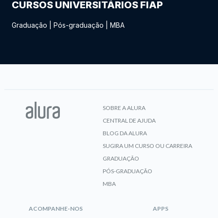
CURSOS UNIVERSITÁRIOS FIAP
Graduação
|
Pós-graduação
|
MBA
SOBRE A ALURA
CENTRAL DE AJUDA
BLOG DA ALURA
SUGIRA UM CURSO OU CARREIRA
GRADUAÇÃO
PÓS-GRADUAÇÃO
MBA
ACOMPANHE-NOS
APPS