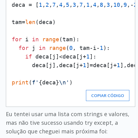
deca = [
1
,
2
,
7
,
4
,
5
,
3
,
7
,
1
,
4
,
8
,
3
,
10
,
9
,-
2
tam=
len
(deca)

for
 i 
in
range
(tam):

for
 j 
in
range
(
0
, tam-i-
1
):

if
 deca[j]<deca[j+
1
]:

      deca[j],deca[j+
1
]=deca[j+
1
],dec
print
(
f'
{deca}
\n'
COPIAR CÓDIGO
Eu tentei usar uma lista com strings e valores,
mas não tive sucesso usando try except, a
solução que cheguei mais próxima foi: