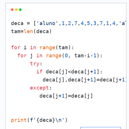
deca = [
'aluno'
,
1
,
2
,
7
,
4
,
5
,
3
,
7
,
1
,
4
,
'al
tam=
len
(deca)

for
 i 
in
range
(tam):

for
 j 
in
range
(
0
, tam-i-
1
):

try
:

if
 deca[j]<deca[j+
1
]:

          deca[j],deca[j+
1
]=deca[j+
1
]
except
:

         deca[j+
1
]=deca[j]

print
(
f'
{deca}
\n'