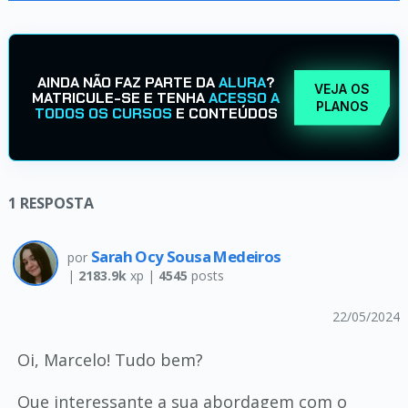
AINDA NÃO FAZ PARTE DA
ALURA
?
VEJA OS
MATRICULE-SE E TENHA
ACESSO A
PLANOS
TODOS OS CURSOS
E CONTEÚDOS
1
RESPOSTA
Sarah Ocy Sousa Medeiros
por
|
2183.9k
xp |
4545
posts
22/05/2024
Oi, Marcelo! Tudo bem?
Que interessante a sua abordagem com o