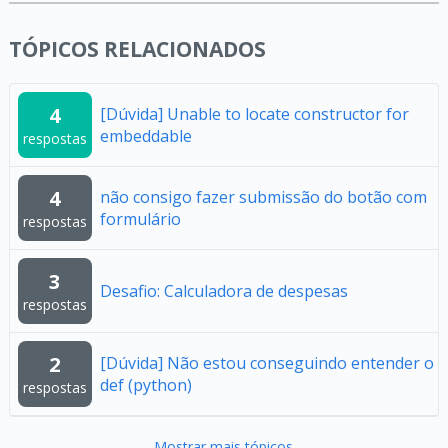
TÓPICOS RELACIONADOS
4
[Dúvida] Unable to locate constructor for
embeddable
respostas
4
não consigo fazer submissão do botão com
formulário
respostas
3
Desafio: Calculadora de despesas
respostas
2
[Dúvida] Não estou conseguindo entender o
def (python)
respostas
Mostrar mais tópicos