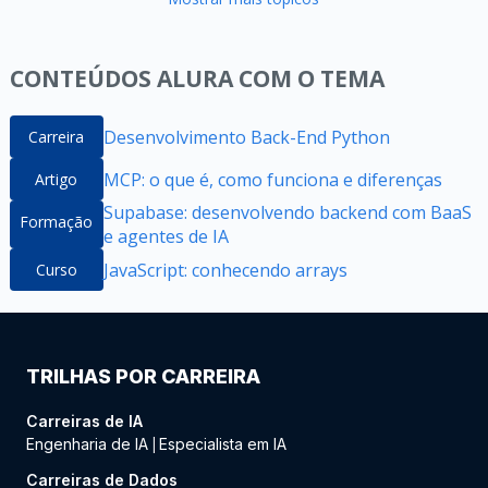
CONTEÚDOS ALURA COM O TEMA
Desenvolvimento Back-End Python
Carreira
MCP: o que é, como funciona e diferenças
Artigo
Supabase: desenvolvendo backend com BaaS
Formação
e agentes de IA
JavaScript: conhecendo arrays
Curso
TRILHAS POR CARREIRA
Carreiras de IA
Engenharia de IA
Especialista em IA
|
Carreiras de Dados