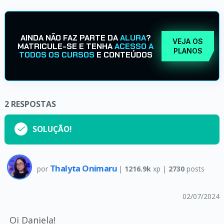
AINDA NÃO FAZ PARTE DA
ALURA
?
VEJA OS
MATRICULE-SE E TENHA
ACESSO A
PLANOS
TODOS OS CURSOS
E CONTEÚDOS
2
RESPOSTAS
SOLUÇÃO!
Thalyta Onimaru
por
|
1216.9k
xp |
2730
posts
02/07/2024
Oi Daniela!