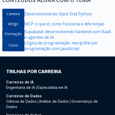
CONTEÚDOS ALURA COM O TEMA
Desenvolvimento Back-End Python
Carreira
MCP: o que é, como funciona e diferenças
Artigo
Supabase: desenvolvendo backend com BaaS
Formação
e agentes de IA
Lógica de programação: mergulhe em
Curso
programação com JavaScript
TRILHAS POR CARREIRA
Carreiras de IA
Engenharia de IA
Especialista em IA
|
Carreiras de Dados
Ciência de Dados
Análise de Dados
Governança de
|
|
Dados