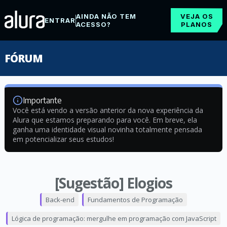
AINDA NÃO TEM
VEJA OS
ENTRAR
ACESSO?
PLANOS
FÓRUM
Importante
Você está vendo a versão anterior da nova experiência da
Alura que estamos preparando para você. Em breve, ela
ganha uma identidade visual novinha totalmente pensada
em potencializar seus estudos!
[Sugestão] Elogios
Back-end
Fundamentos de Programação
Lógica de programação: mergulhe em programação com JavaScript