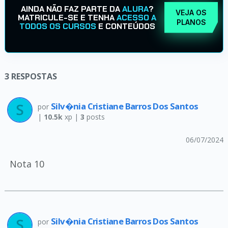
AINDA NÃO FAZ PARTE DA
ALURA
?
VEJA OS
MATRICULE-SE E TENHA
ACESSO A
PLANOS
TODOS OS CURSOS
E CONTEÚDOS
3
RESPOSTAS
Silv�nia Cristiane Barros Dos Santos
por
|
10.5k
xp |
3
posts
06/07/2024
Nota 10
Silv�nia Cristiane Barros Dos Santos
por