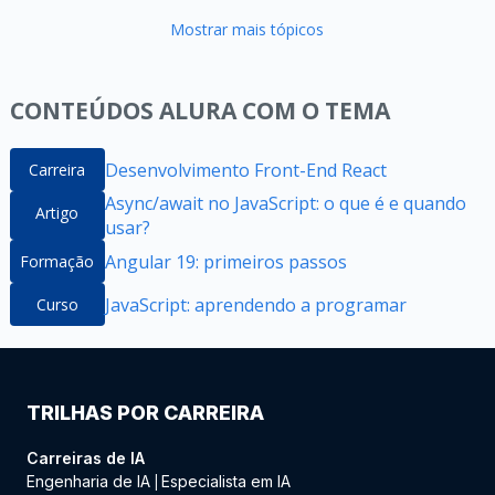
Mostrar mais tópicos
CONTEÚDOS ALURA COM O TEMA
Desenvolvimento Front-End React
Carreira
Async/await no JavaScript: o que é e quando
Artigo
usar?
Angular 19: primeiros passos
Formação
JavaScript: aprendendo a programar
Curso
TRILHAS POR CARREIRA
Carreiras de IA
Engenharia de IA
Especialista em IA
|