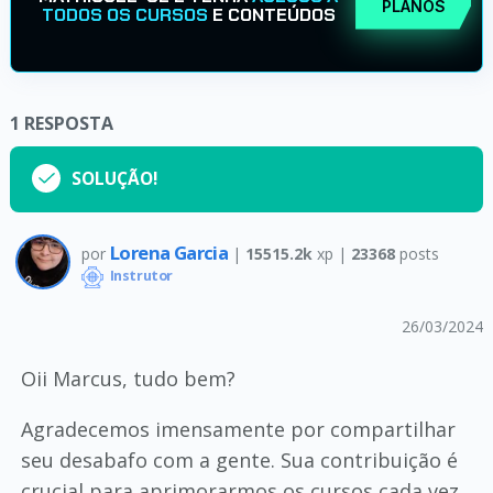
PLANOS
TODOS OS CURSOS
E CONTEÚDOS
1
RESPOSTA
SOLUÇÃO!
Lorena Garcia
por
|
15515.2k
xp |
23368
posts
Instrutor
26/03/2024
Oii Marcus, tudo bem?
Agradecemos imensamente por compartilhar
seu desabafo com a gente. Sua contribuição é
crucial para aprimorarmos os cursos cada vez