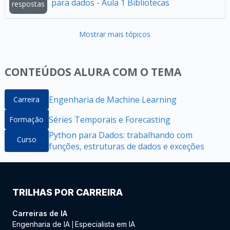
para dados - Aula 1 Bibliotecas
respostas
Mostrar mais tópicos
CONTEÚDOS ALURA COM O TEMA
Engenharia de Machine Learning
Carreira
Séries Temporais e Forecasting
Formação
Python para Dados: trabalhando com
Curso
funções, estruturas de dados e exceções
TRILHAS POR CARREIRA
Carreiras de IA
Engenharia de IA
Especialista em IA
|