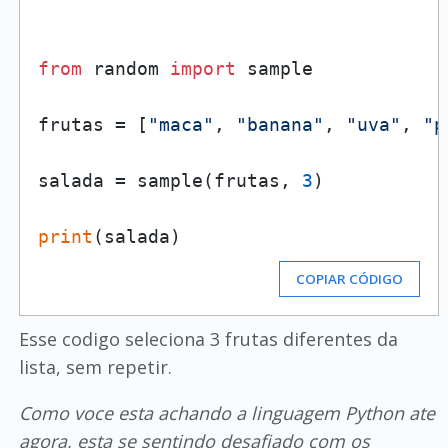
from
 random 
import
 sample

frutas = [
"maca"
, 
"banana"
, 
"uva"
, 
"p
salada = sample(frutas, 
3
)

print
COPIAR CÓDIGO
Esse codigo seleciona 3 frutas diferentes da
lista, sem repetir.
Como voce esta achando a linguagem Python ate
agora, esta se sentindo desafiado com os