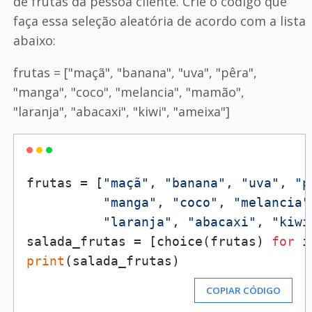
de frutas da pessoa cliente. Crie o código que
faça essa seleção aleatória de acordo com a lista
abaixo:
frutas = ["maçã", "banana", "uva", "pêra",
"manga", "coco", "melancia", "mamão",
"laranja", "abacaxi", "kiwi", "ameixa"]
frutas = [
"maçã"
, 
"banana"
, 
"uva"
, 
"p
"manga"
, 
"coco"
, 
"melancia"
"laranja"
, 
"abacaxi"
, 
"kiwi
salada_frutas = [choice(frutas) 
for
 i
print
COPIAR CÓDIGO