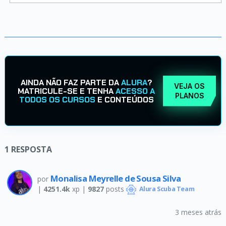
AINDA NÃO FAZ PARTE DA
ALURA
?
VEJA OS
MATRICULE-SE E TENHA
ACESSO A
PLANOS
TODOS OS CURSOS
E CONTEÚDOS
1
RESPOSTA
Monalisa Meyrelle de Sousa Silva
por
|
4251.4k
xp |
9827
posts
Alura Scuba Team
3 meses atrás