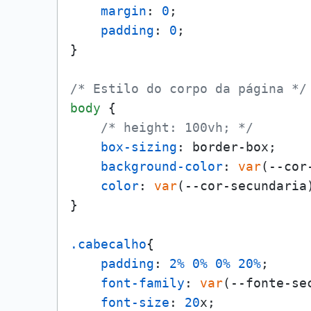
margin
: 
0
;

padding
: 
0
;

}

/* Estilo do corpo da página */
body
 {

/* height: 100vh; */
box-sizing
: border-box;

background-color
: 
var
(--cor
color
: 
var
(--cor-secundaria
}

.cabecalho
{

padding
: 
2%
0%
0%
20%
;

font-family
: 
var
(--fonte-sec
font-size
: 
20
x;
