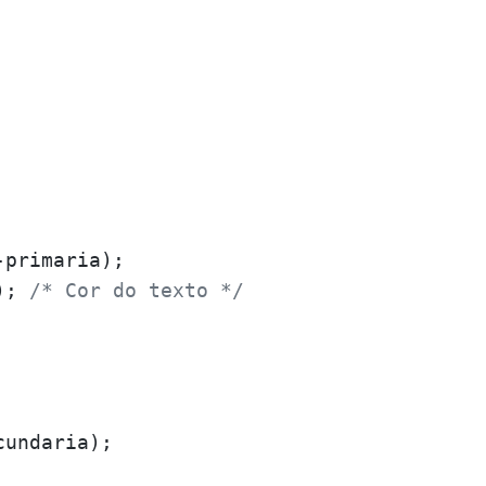
-primaria);

); 
/* Cor do texto */
undaria);
