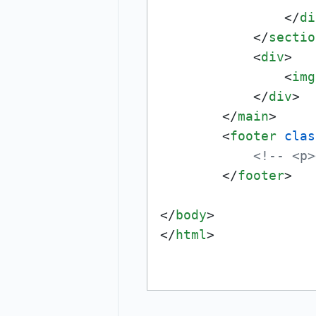
</
di
</
sectio
<
div
>
<
img
</
div
>
</
main
>
<
footer
clas
<!-- <p>
</
footer
>
</
body
>
</
html
>