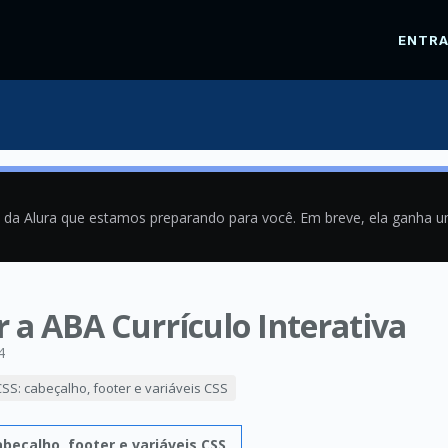
ENTR
a da Alura que estamos preparando para você. Em breve, ela ganha 
r a ABA Currículo Interativa
4
SS: cabeçalho, footer e variáveis CSS
beçalho, footer e variáveis CSS