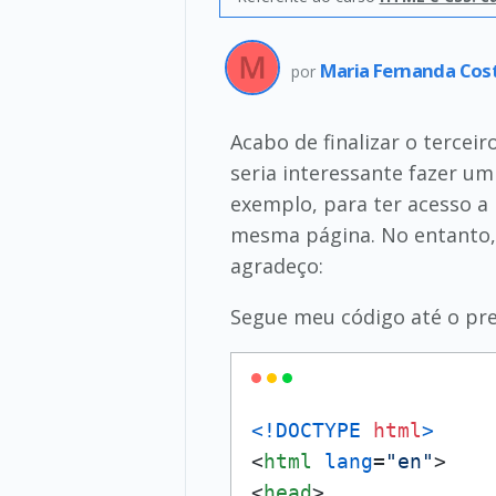
Maria Fernanda Cos
por
Acabo de finalizar o terce
seria interessante fazer um
exemplo, para ter acesso a 
mesma página. No entanto, 
agradeço:
Segue meu código até o p
<!DOCTYPE 
html
>
<
html
lang
=
"en"
>
<
head
>