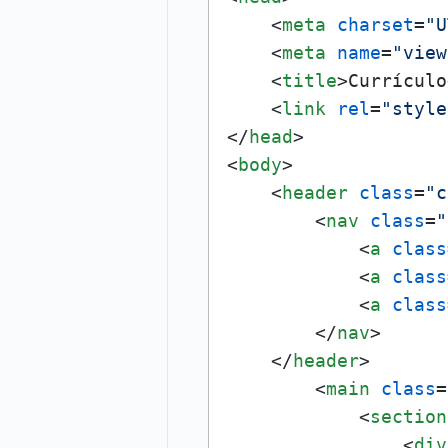
<
meta
charset
=
"U
<
meta
name
=
"view
<
title
>
Currículo
<
link
rel
=
"style
</
head
>
<
body
>
<
header
class
=
"c
<
nav
class
=
"
<
a
class
<
a
class
<
a
class
</
nav
>
</
header
>
<
main
class
=
<
section
<
div