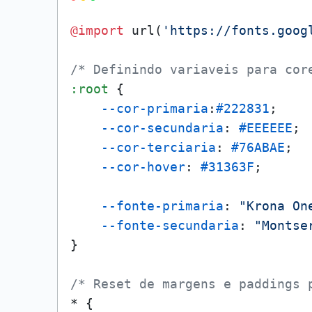
@import
 url(
'https://fonts.goog
/* Definindo variaveis para cor
:root
 {

--cor-primaria
:
#222831
; 

--cor-secundaria
: 
#EEEEEE
;

--cor-terciaria
: 
#76ABAE
; 

--cor-hover
: 
#31363F
;

--fonte-primaria
: 
"Krona On
--fonte-secundaria
: 
"Montse
}

/* Reset de margens e paddings 
* {
