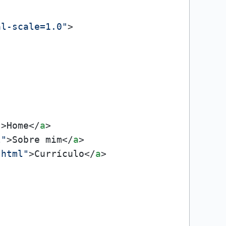
al-scale=1.0"
>
"
>
Home
</
a
>
l"
>
Sobre mim
</
a
>
.html"
>
Currículo
</
a
>