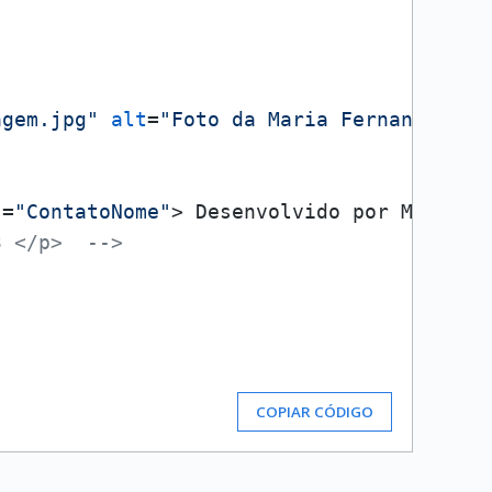
agem.jpg"
alt
=
"Foto da Maria Fernanda"
wi
s
=
"ContatoNome"
>
 Desenvolvido por Maria F
3 </p>  -->
COPIAR CÓDIGO