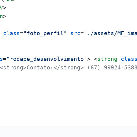
v
>
n
>
class
=
"foto_perfil"
src
=
"./assets/MF_im
s
=
"rodape_desenvolvimento"
>
<
strong
clas
<strong>Contato:</strong> (67) 99924-538