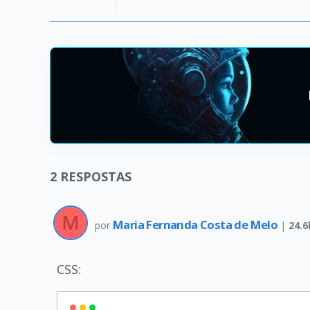
2
RESPOSTAS
Maria Fernanda Costa de Melo
por
|
24.6
CSS: