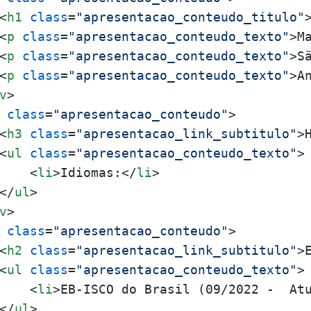
<
h1
class
=
"apresentacao_conteudo_titulo"
<
p
class
=
"apresentacao_conteudo_texto"
>
M
<
p
class
=
"apresentacao_conteudo_texto"
>
S
<
p
class
=
"apresentacao_conteudo_texto"
>
A
v
>
class
=
"apresentacao_conteudo"
>
<
h3
class
=
"apresentacao_link_subtitulo"
>
<
ul
class
=
"apresentacao_conteudo_texto"
>
<
li
>
Idiomas:
</
li
>
</
ul
>
v
>
class
=
"apresentacao_conteudo"
>
<
h2
class
=
"apresentacao_link_subtitulo"
>
<
ul
class
=
"apresentacao_conteudo_texto"
>
<
li
>
EB-ISCO do Brasil (09/2022 -  At
</
ul
>