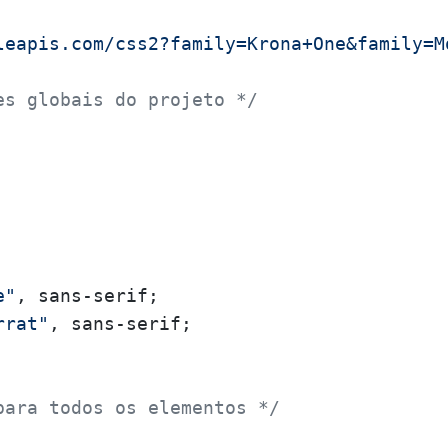
leapis.com/css2?family=Krona+One&family=M
es globais do projeto */
e"
, sans-serif;

rrat"
, sans-serif;

para todos os elementos */