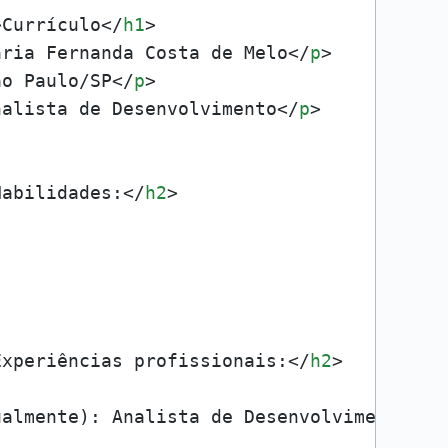
>
Currículo
</
h1
>
aria Fernanda Costa de Melo
</
p
>
ão Paulo/SP
</
p
>
nalista de Desenvolvimento
</
p
>
Habilidades:
</
h2
>
Experiências profissionais:
</
h2
>
ualmente): Analista de Desenvolvimento
</
l