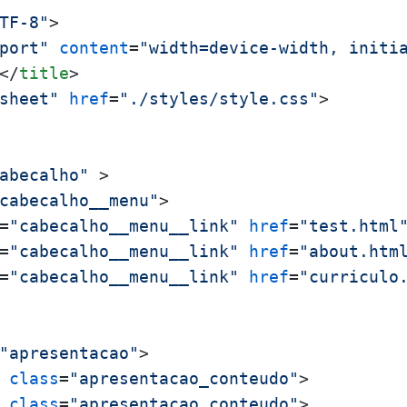
TF-8"
>
port"
content
=
"width=device-width, initi
</
title
>
sheet"
href
=
"./styles/style.css"
>
abecalho"
 >
cabecalho__menu"
>
=
"cabecalho__menu__link"
href
=
"test.html
=
"cabecalho__menu__link"
href
=
"about.htm
=
"cabecalho__menu__link"
href
=
"curriculo
"apresentacao"
>
class
=
"apresentacao_conteudo"
>
class
=
"apresentacao_conteudo"
>