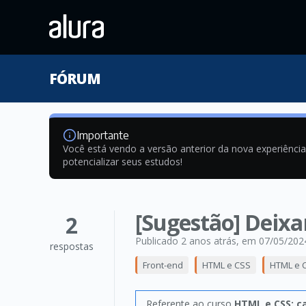
FÓRUM
Importante
Você está vendo a versão anterior da nova experiênci
potencializar seus estudos!
[Sugestão] Deixa
2
Publicado 2 anos atrás
, em 07/05/202
respostas
Front-end
HTML e CSS
HTML e C
Referente ao curso
HTML e CSS: ca