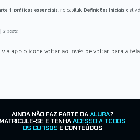
te 1: práticas essenciais
, no capítulo
Definições Iniciais
e ativ
 |
3
posts
ia app o ícone voltar ao invés de voltar para a tel
AINDA NÃO FAZ PARTE DA
ALURA
?
MATRICULE-SE E TENHA
ACESSO A TODOS
OS CURSOS
E CONTEÚDOS