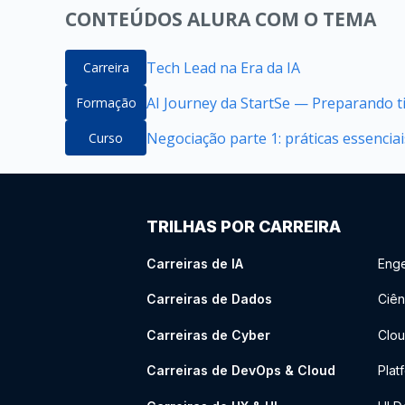
CONTEÚDOS ALURA COM O TEMA
Tech Lead na Era da IA
Carreira
AI Journey da StartSe — Preparando ti
Formação
Negociação parte 1: práticas essenciai
Curso
TRILHAS POR CARREIRA
Carreiras de IA
Enge
Carreiras de Dados
Ciên
Carreiras de Cyber
Clou
Carreiras de DevOps & Cloud
Plat