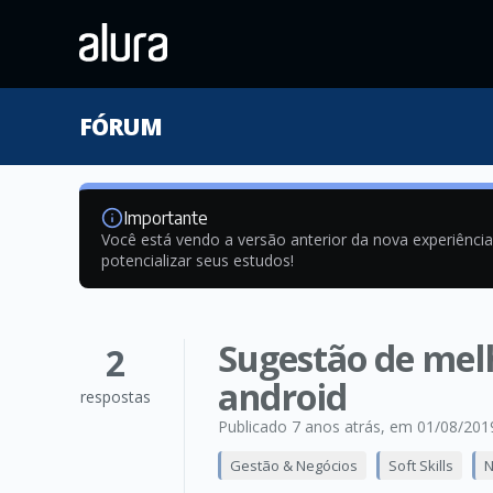
FÓRUM
Importante
Você está vendo a versão anterior da nova experiênci
potencializar seus estudos!
Sugestão de melh
2
android
respostas
Publicado 7 anos atrás
, em 01/08/201
Gestão & Negócios
Soft Skills
N