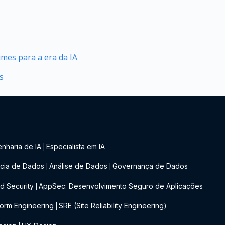
mes para a era da IA
s
nharia de IA
Especialista em IA
|
cia de Dados
Análise de Dados
Governança de Dados
|
|
d Security
AppSec: Desenvolvimento Seguro de Aplicações
|
form Engineering
SRE (Site Reliability Engineering)
|