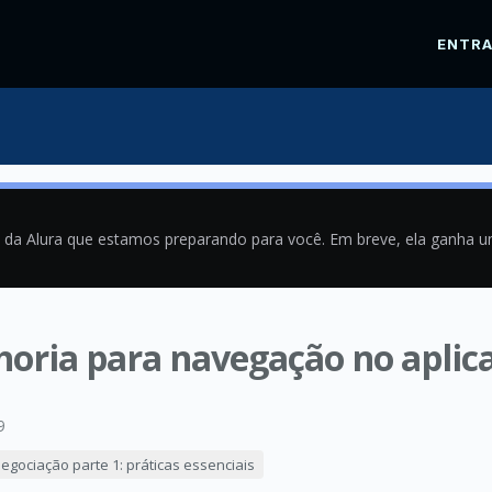
ENTR
a da Alura que estamos preparando para você. Em breve, ela ganha 
oria para navegação no aplic
9
egociação parte 1: práticas essenciais