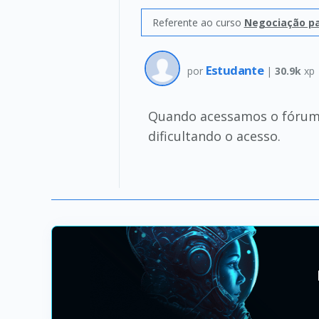
Referente ao curso
Negociação par
Estudante
por
|
30.9k
xp
Quando acessamos o fórum v
dificultando o acesso.