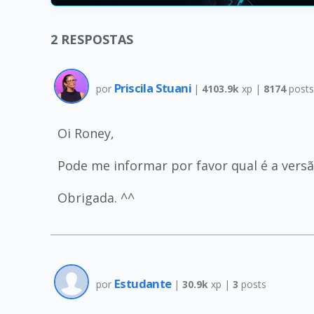
2
RESPOSTAS
Priscila Stuani
por
|
4103.9k
xp |
8174
post
Oi Roney,
Pode me informar por favor qual é a versã
Obrigada. ^^
Estudante
por
|
30.9k
xp |
3
posts