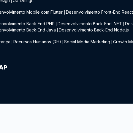
esign
UX Design
|
nvolvimento Mobile com Flutter
Desenvolvimento Front-End Reac
|
envolvimento Back-End PHP
Desenvolvimento Back-End .NET
Des
|
|
envolvimento Back-End Java
Desenvolvimento Back-End Node.js
|
rança
Recursos Humanos (RH)
Social Media Marketing
Growth Ma
|
|
|
IAP