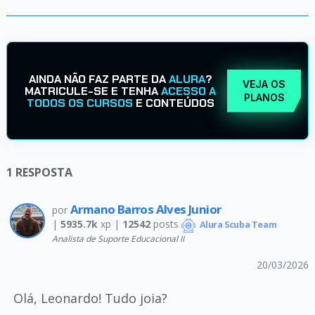
AINDA NÃO FAZ PARTE DA
ALURA
?
VEJA OS
MATRICULE-SE E TENHA
ACESSO A
PLANOS
TODOS OS CURSOS
E CONTEÚDOS
1
RESPOSTA
Armano Barros Alves Junior
por
|
5935.7k
xp |
12542
posts
Alura Scuba Team
Analista de Suporte Educacional II
20/03/2026
Olá, Leonardo! Tudo joia?