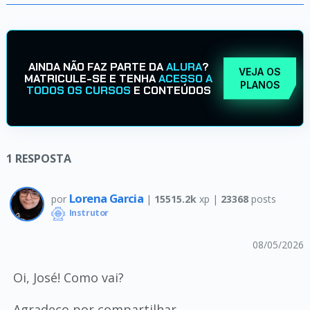
AINDA NÃO FAZ PARTE DA
ALURA
?
VEJA OS
MATRICULE-SE E TENHA
ACESSO A
PLANOS
TODOS OS CURSOS
E CONTEÚDOS
1
RESPOSTA
Lorena Garcia
por
|
15515.2k
xp |
23368
posts
Instrutor
08/05/2026
Oi, José! Como vai?
Agradeço por compartilhar.