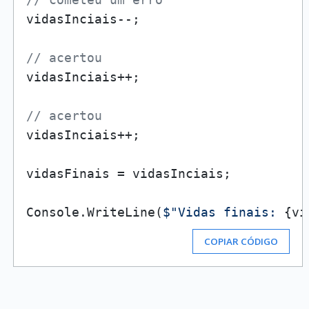
vidasInciais--;

// acertou
vidasInciais++;

// acertou
vidasInciais++;

vidasFinais = vidasInciais;

Console.WriteLine(
$"Vidas finais: 
{vi
COPIAR CÓDIGO