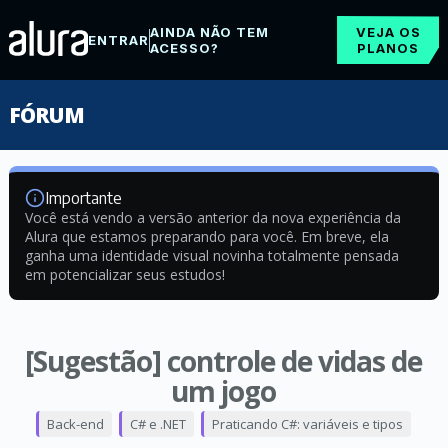
AINDA NÃO TEM
VEJA OS
ENTRAR
ACESSO?
PLANOS
FÓRUM
Importante
Você está vendo a versão anterior da nova experiência da
Alura que estamos preparando para você. Em breve, ela
ganha uma identidade visual novinha totalmente pensada
em potencializar seus estudos!
[Sugestão] controle de vidas de
um jogo
Back-end
C# e .NET
Praticando C#: variáveis e tipos