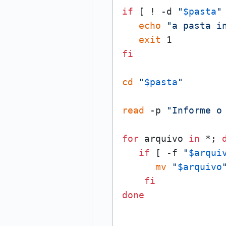
if
 [ ! -d 
"
$pasta
"
echo
"a pasta i
exit
fi
cd
"
$pasta
"
read
 -p 
"Informe o
for
 arquivo 
in
 *; 
if
 [ -f 
"
$arqui
mv
"
$arquivo
fi
done