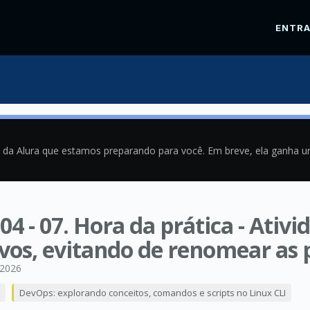
ENTR
a da Alura que estamos preparando para você. Em breve, ela ganha 
04 - 07. Hora da prática - Ati
vos, evitando de renomear as 
/2026
DevOps: explorando conceitos, comandos e scripts no Linux CLI