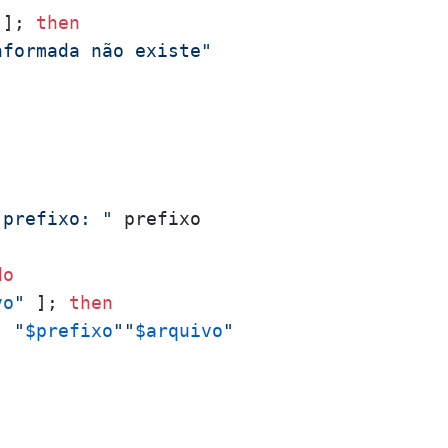
 ]; 
then
nformada não existe"
 prefixo: "
 prefixo

do
vo
"
 ]; 
then
"
"
$prefixo
"
"
$arquivo
"