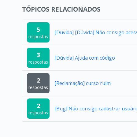
TÓPICOS RELACIONADOS
5
[Dúvida] [Dúvida] Não consigo aces
respostas
3
[Dúvida] Ajuda com código
respostas
2
[Reclamação] curso ruim
respostas
2
[Bug] Não consigo cadastrar usuár
respostas