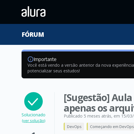
FÓRUM
Importante
Você está vendo a versão anterior da nova experiênci
potencializar seus estudos!
[Sugestão] Aula 
apenas os arqui
Solucionado
Publicado 5 meses atrás
, em 15/03
(ver solução)
DevOps
Começando em DevOps