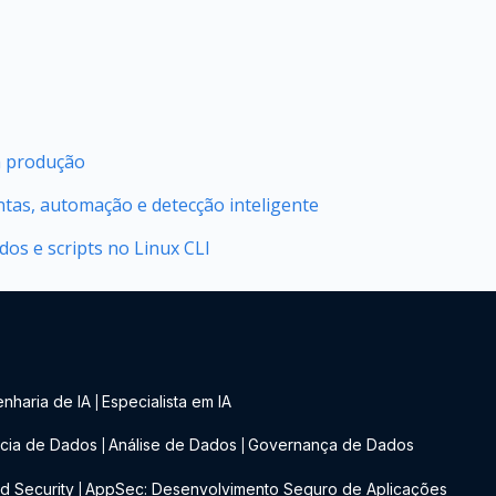
m produção
ntas, automação e detecção inteligente
os e scripts no Linux CLI
nharia de IA
Especialista em IA
|
cia de Dados
Análise de Dados
Governança de Dados
|
|
d Security
AppSec: Desenvolvimento Seguro de Aplicações
|