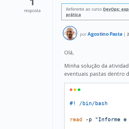
1
Referente ao curso
DevOps: exp
resposta
prática
Agostino Pasta
por
|
2
Olá,
Minha solução da ativida
eventuais pastas dentro 
#! /bin/bash
read
 -p 
"Informe e