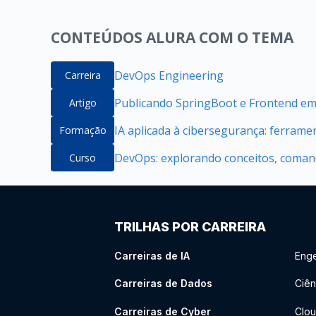
CONTEÚDOS ALURA COM O TEMA
DevOps Engineering
Carreira
Publicando SpringBoot e Frontend e
Artigo
IA aplicada à cibersegurança: ferrame
Formação
DevOps: explorando conceitos, comand
Curso
TRILHAS POR CARREIRA
Carreiras de IA
Enge
Carreiras de Dados
Ciên
Carreiras de Cyber
Clou