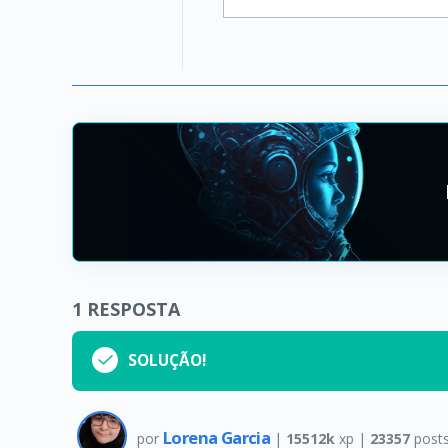
1
RESPOSTA
SOLUÇÃO!
Lorena Garcia
por
|
15512k
xp |
23357
post