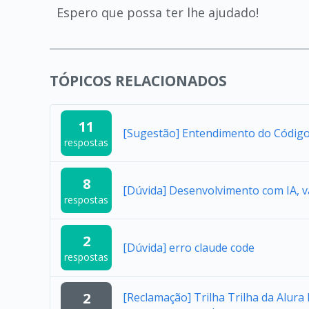
Espero que possa ter lhe ajudado!
TÓPICOS RELACIONADOS
11
[Sugestão] Entendimento do Código
respostas
8
[Dúvida] Desenvolvimento com IA, v
respostas
2
[Dúvida] erro claude code
respostas
2
[Reclamação] Trilha Trilha da Alur