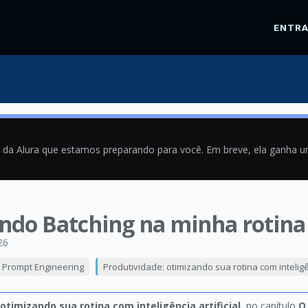
ENTR
a da Alura que estamos preparando para você. Em breve, ela ganha 
ando Batching na minha rotina
26
& Prompt Engineering
Produtividade: otimizando sua rotina com inteligên
otimizando sua rotina com inteligência artificial
, no capítulo
O