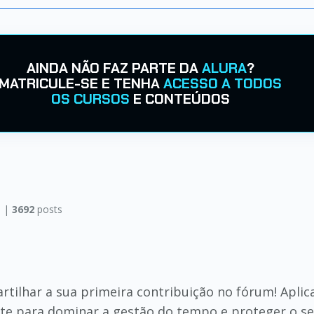
AINDA NÃO FAZ PARTE DA
ALURA
?
MATRICULE-SE E TENHA
ACESSO A TODOS
OS CURSOS
E CONTEÚDOS
 |
3692
posts
tilhar a sua primeira contribuição no fórum! Aplic
nte para dominar a gestão do tempo e proteger o se