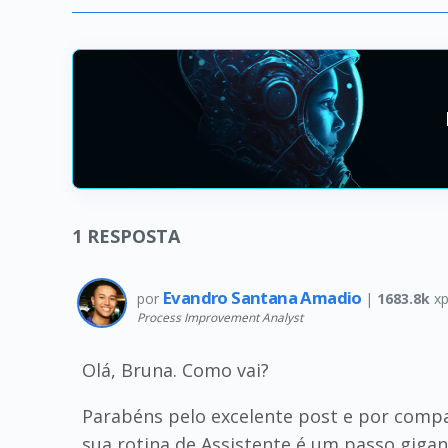
1
RESPOSTA
Evandro Santana Amadio
por
|
1683.8k
xp
Process Improvement Analyst
Olá, Bruna. Como vai?
Parabéns pelo excelente post e por compar
sua rotina de Assistente é um passo giga