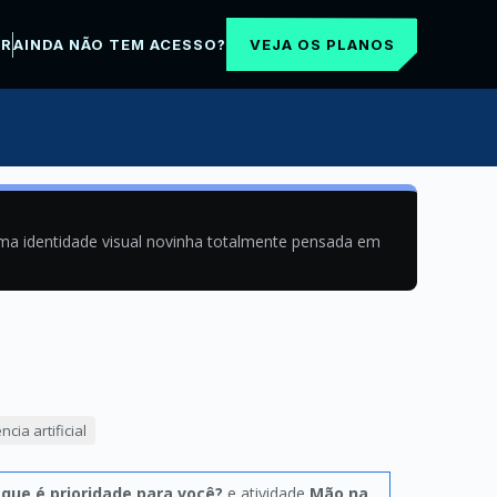
VEJA OS PLANOS
AR
AINDA NÃO TEM ACESSO?
uma identidade visual novinha totalmente pensada em
cia artificial
 que é prioridade para você?
e atividade
Mão na