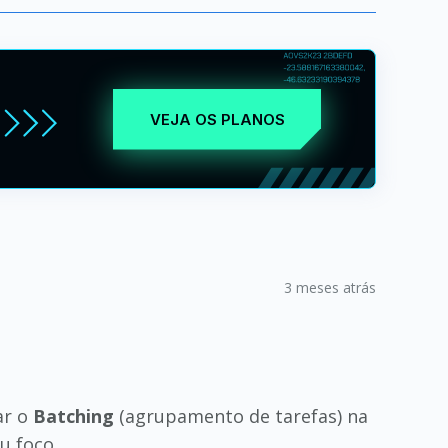
VEJA OS PLANOS
3 meses atrás
ar o
Batching
(agrupamento de tarefas) na
u foco.