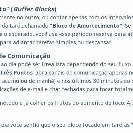
to" (
Buffer Blocks
)
amente no outro, ou contar apenas com os intervalo
al da tarde chamado
"Bloco de Amortecimento"
. S
 o esperado, você usa esse período reserva para abs
ara adiantar tarefas simples ou descansar.
 de Comunicação
o dia pode ser irrealista dependendo do seu fluxo 
 Três Pontos
: abra canais de comunicação apenas no 
 acumulou de manhã) e nos últimos 30 minutos do di
icações de e-mail e chat fechadas para focar totalme
método e já colher os frutos do aumento de foco. A
dia você sentiu que o seu bloco focado em tarefas 