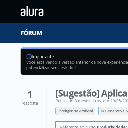
FÓRUM
Importante
Você está vendo a versão anterior da nova experiênci
potencializar seus estudos!
[Sugestão] Aplic
1
Publicado 3 meses atrás
, em 20/05/20
resposta
Inteligência Artificial
IA Generativa 
Referente ao curso
Produtividade: 