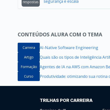
segurança e escala
respostas
CONTEÚDOS ALURA COM O TEMA
AI-Native Software Engineering
Carreira
Quais são os tipos de Inteligência Artif
Artigo
Agentes de IA na AWS com Amazon B
Formação
Produtividade: otimizando sua rotina co
Curso
TRILHAS POR CARREIRA