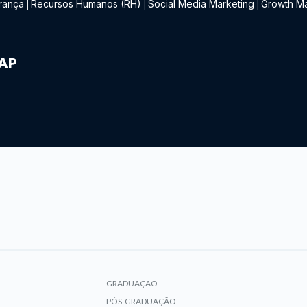
rança
Recursos Humanos (RH)
Social Media Marketing
Growth Ma
|
|
|
IAP
GRADUAÇÃO
PÓS-GRADUAÇÃO