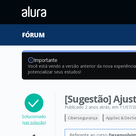
FÓRUM
Importante
Você está vendo a versão anterior da nova experiênci
potencializar seus estudos!
[Sugestão] Ajus
Publicado 2 anos atrás
, em 11/07/2
Solucionado
Cibersegurança
AppSec & DevS
(ver solução)
Referente ao curso
Desenvolvim