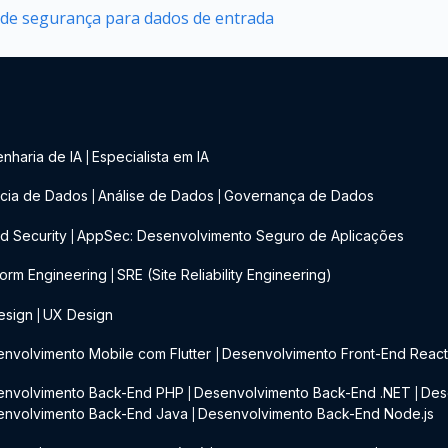
 de segurança para dados de entrada
nharia de IA
Especialista em IA
|
cia de Dados
Análise de Dados
Governança de Dados
|
|
d Security
AppSec: Desenvolvimento Seguro de Aplicações
|
form Engineering
SRE (Site Reliability Engineering)
|
esign
UX Design
|
nvolvimento Mobile com Flutter
Desenvolvimento Front-End Reac
|
envolvimento Back-End PHP
Desenvolvimento Back-End .NET
Des
|
|
envolvimento Back-End Java
Desenvolvimento Back-End Node.js
|