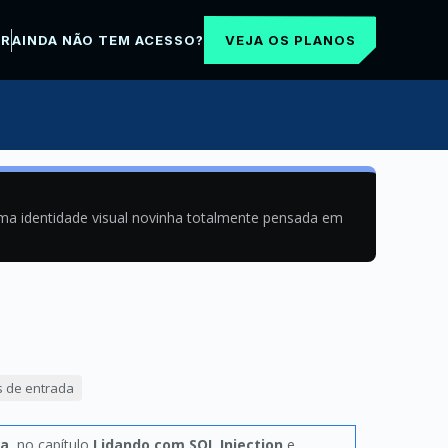
VEJA OS PLANOS
AR
AINDA NÃO TEM ACESSO?
uma identidade visual novinha totalmente pensada em
s de entrada
da
, no capítulo
Lidando com SQL Injection
e