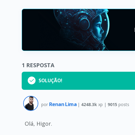
1
RESPOSTA
SOLUÇÃO!
Renan Lima
por
|
4248.3k
xp |
9015
posts
Olá, Higor.