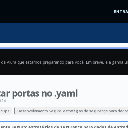
ENTR
a da Alura que estamos preparando para você. Em breve, ela ganha 
tar portas no .yaml
024
ecOps
Desenvolvimento Seguro: estratégias de segurança para dado
ento Seguro: estratégias de segurança para dados de entra