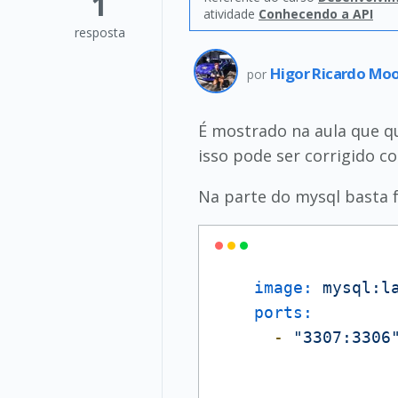
1
atividade
Conhecendo a API
resposta
Higor Ricardo Moo
por
É mostrado na aula que qu
isso pode ser corrigido c
Na parte do mysql basta 
image:
mysql:l
ports:
-
"3307:3306