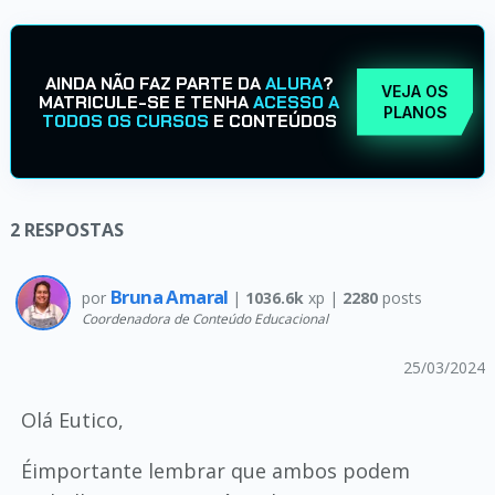
AINDA NÃO FAZ PARTE DA
ALURA
?
VEJA OS
MATRICULE-SE E TENHA
ACESSO A
PLANOS
TODOS OS CURSOS
E CONTEÚDOS
2
RESPOSTAS
Bruna Amaral
por
|
1036.6k
xp |
2280
posts
Coordenadora de Conteúdo Educacional
25/03/2024
Olá Eutico,
Éimportante lembrar que ambos podem