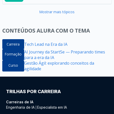
Mostrar mais tópicos
CONTEÚDOS ALURA COM O TEMA
Tech Lead na Era da IA
Carreira
AI Journey da StartSe — Preparando times
Formação
para a era da IA
Gestão Ágil: explorando conceitos da
Curso
agilidade
TRILHAS POR CARREIRA
Carreiras de IA
Engenharia de IA
Especialista em IA
|