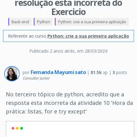
resolução esta incorreta do
Exercicio
Back-end
Python
Python: crie a sua primeira aplicação
Referente ao curso
Python: crie a sua primeira aplicação
Publicado 2 anos atrás
, em 28/03/2024
Fernanda Mayumi sato
por
|
81.5k
xp |
3
posts
Consultor Junior
No terceiro tópico de python, acredito que a
resposta esta incorreta da atividade 10 'Hora da
prática: listas, for e try except'