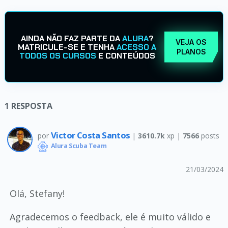
AINDA NÃO FAZ PARTE DA
ALURA
?
VEJA OS
MATRICULE-SE E TENHA
ACESSO A
PLANOS
TODOS OS CURSOS
E CONTEÚDOS
1
RESPOSTA
Victor Costa Santos
por
|
3610.7k
xp |
7566
posts
Alura Scuba Team
21/03/2024
Olá, Stefany!
Agradecemos o feedback, ele é muito válido e