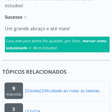
estudos!
Sucesso
✨
Um grande abraço e até mais!
Caso este post tenha lhe ajudado, por favor,
marcar como
solucionado ✓
. Bons Estudos!
TÓPICOS RELACIONADOS
9
[Dúvida] Dificuldade ao rodar as tabelas.
respostas
3
DÚVIDA