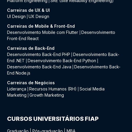
Platform Engineering
SRE (Site Reliability Engineering)
|
Carreiras de UX & UI
UI Design
UX Design
|
Carreiras de Mobile & Front-End
Desenvolvimento Mobile com Flutter
Desenvolvimento
|
Front-End React
Carreiras de Back-End
Desenvolvimento Back-End PHP
Desenvolvimento Back-
|
End .NET
Desenvolvimento Back-End Python
|
|
Desenvolvimento Back-End Java
Desenvolvimento Back-
|
End Node.js
Carreiras de Negócios
Liderança
Recursos Humanos (RH)
Social Media
|
|
Marketing
Growth Marketing
|
CURSOS UNIVERSITÁRIOS FIAP
Graduação
|
Pós-graduação
|
MBA