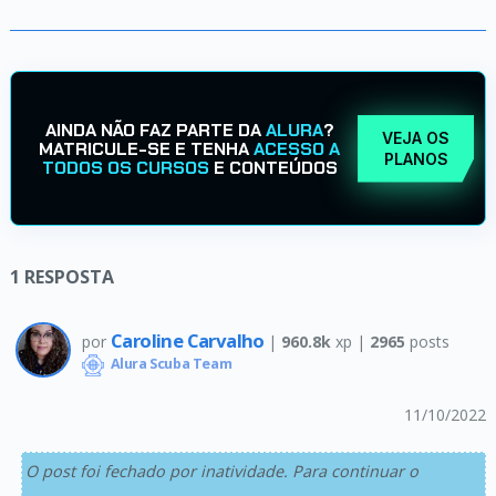
AINDA NÃO FAZ PARTE DA
ALURA
?
VEJA OS
MATRICULE-SE E TENHA
ACESSO A
PLANOS
TODOS OS CURSOS
E CONTEÚDOS
1
RESPOSTA
Caroline Carvalho
por
|
960.8k
xp |
2965
posts
Alura Scuba Team
11/10/2022
O post foi fechado por inatividade. Para continuar o