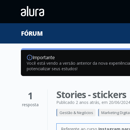
FÓRUM
Importante
Você está vendo a versão anterior da nova experiênci
potencializar seus estudos!
Stories - stickers
1
Publicado 2 anos atrás
, em 20/06/202
resposta
Gestão & Negócios
Marketing Digita
Referente ao curso
Instagram par