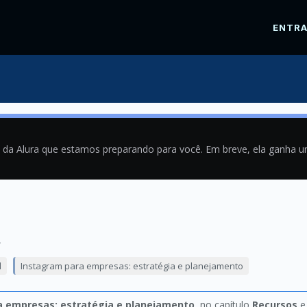
ENTR
a da Alura que estamos preparando para você. Em breve, ela ganha 
4
l
Instagram para empresas: estratégia e planejamento
a empresas: estratégia e planejamento
, no capítulo
Recursos
e