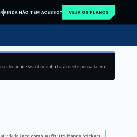
VEJA OS PLANOS
AR
AINDA NÃO TEM ACESSO?
uma identidade visual novinha totalmente pensada em
 atividade
Faça como eu fiz: Utilizando Stickers