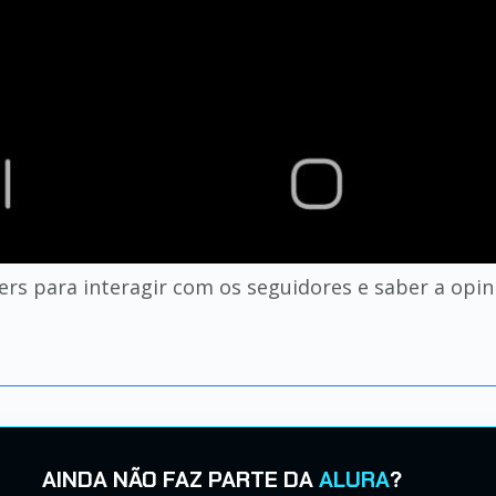
kers para interagir com os seguidores e saber a opin
AINDA NÃO FAZ PARTE DA
ALURA
?