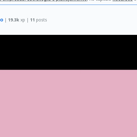
no
|
19.3k
xp |
11
posts