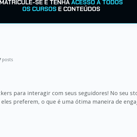
MATRICULE-SE E TENHA
ACESSO A TODOS
OS CURSOS
E CONTEÚDOS
7
posts
ckers para interagir com seus seguidores! No seu st
 eles preferem, o que é uma ótima maneira de engaj