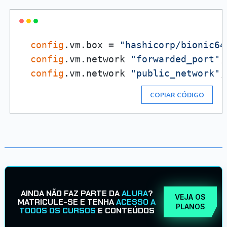
config
.vm.box = 
"hashicorp/bionic64
config
.vm.network 
"forwarded_port"
,
config
.vm.network 
"public_network"
,
COPIAR CÓDIGO
AINDA NÃO FAZ PARTE DA
ALURA
?
VEJA OS
MATRICULE-SE E TENHA
ACESSO A
PLANOS
TODOS OS CURSOS
E CONTEÚDOS