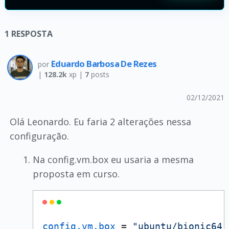
1
RESPOSTA
Eduardo Barbosa De Rezes
por
|
128.2k
xp |
7
posts
02/12/2021
Olá Leonardo. Eu faria 2 alterações nessa
configuração.
Na config.vm.box eu usaria a mesma
proposta em curso.
config.vm.box
 = 
"ubuntu/bionic64"