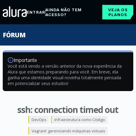
AINDA NÃO TEM
VEJA OS
ENTRAR
ACESSO?
PLANOS
FÓRUM
Importante
Você está vendo a versão anterior da nova experiência da
Alura que estamos preparando para você. Em breve, ela
ganha uma identidade visual novinha totalmente pensada
em potencializar seus estudos!
ssh: connection timed out
DevOps
Infraestrutura como Código
Vagrant: gerenciando máquinas virtuais