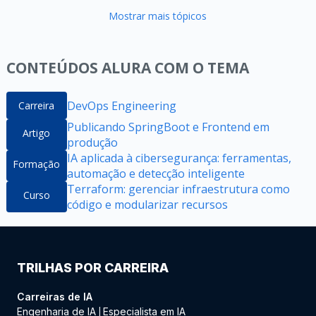
Mostrar mais tópicos
CONTEÚDOS ALURA COM O TEMA
DevOps Engineering
Carreira
Publicando SpringBoot e Frontend em
Artigo
produção
IA aplicada à cibersegurança: ferramentas,
Formação
automação e detecção inteligente
Terraform: gerenciar infraestrutura como
Curso
código e modularizar recursos
TRILHAS POR CARREIRA
Carreiras de IA
Engenharia de IA
Especialista em IA
|