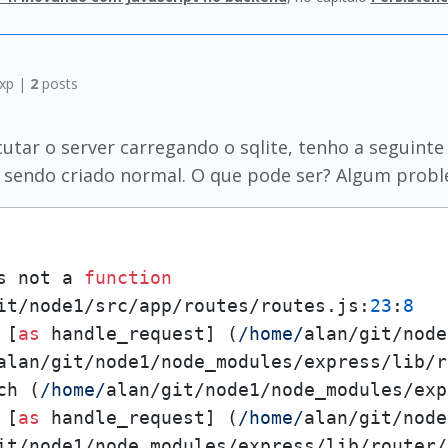
xp |
2
posts
cutar o server carregando o sqlite, tenho a seguint
á sendo criado normal. O que pode ser? Algum probl
s not a 
function
it/node1/src/app/routes/routes.
js
:
23
:
8
 [
as
 handle_request] (
/home/
alan/git/node
alan/git/node1/node_modules/express/lib/r
ch
 (
/home/
alan/git/node1/node_modules/exp
 [
as
 handle_request] (
/home/
alan/git/node
it/node1/node_modules/express/lib/router/