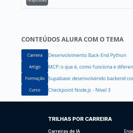
CONTEÚDOS ALURA COM O TEMA
Desenvolvimento Back-End Python
Carreira
MCP: o que é, como funciona e difere
Artigo
Supabase: desenvolvendo backend com
Formação
Checkpoint Node.js - Nível 3
Curso
TRILHAS POR CARREIRA
Carreiras de IA
Enge