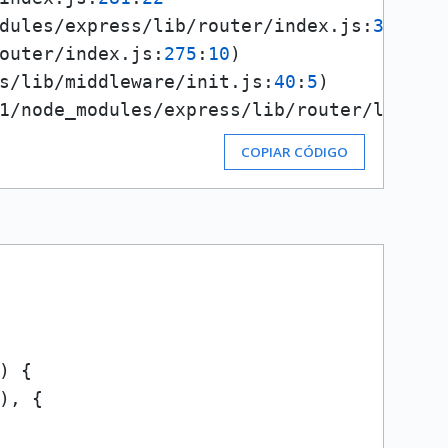
dules/express/lib/router/index.
js
:
335
:
12
)
outer/index.
js
:
275
:
10
)

s/lib/middleware/init.
js
:
40
:
5
)

1/node_modules/express/lib/router/layer.
COPIAR CÓDIGO
) {

), {
