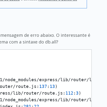
e mensagem de erro abaixo. O interessante é
ema com a sintaxe do db.all?
1/node_modules/express/lib/router/layer.
outer/route.
js
:
137
:
13
)

ress/lib/router/route.
js
:
112
:
3
)

1/node_modules/express/lib/router/layer.
index.
js
:
281
:
22