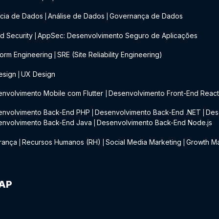
cia de Dados
Análise de Dados
Governança de Dados
|
|
d Security
AppSec: Desenvolvimento Seguro de Aplicações
|
form Engineering
SRE (Site Reliability Engineering)
|
esign
UX Design
|
nvolvimento Mobile com Flutter
Desenvolvimento Front-End Reac
|
envolvimento Back-End PHP
Desenvolvimento Back-End .NET
Des
|
|
envolvimento Back-End Java
Desenvolvimento Back-End Node.js
|
rança
Recursos Humanos (RH)
Social Media Marketing
Growth Ma
|
|
|
IAP