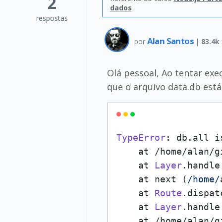
2
dados
respostas
Alan Santos
por
|
83.4k
Olá pessoal, Ao tentar exe
que o arquivo data.db est
TypeError
: db.
all
 i
    at /home/alan/g
    at 
Layer
.
handle
    at next (
/home/
    at 
Route
.
dispat
    at 
Layer
.
handle
    at /home/alan/g