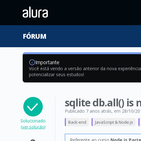
FÓRUM
Importante
Você está vendo a versão anterior da nova experiênci
potencializar seus estudos!
sqlite db.all() is
Publicado 7 anos atrás
, em 28/10/20
Solucionado
Back-end
JavaScript & Node.js
(ver solução)
Referente ao curso
Node.js Part