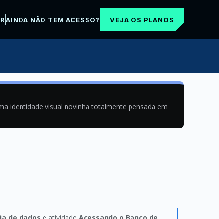
VEJA OS PLANOS
AR
AINDA NÃO TEM ACESSO?
uma identidade visual novinha totalmente pensada em
ia de dados
e atividade
Acessando o Banco de