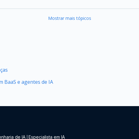
Mostrar mais tópicos
nças
 BaaS e agentes de IA
nharia de IA
Especialista em IA
|