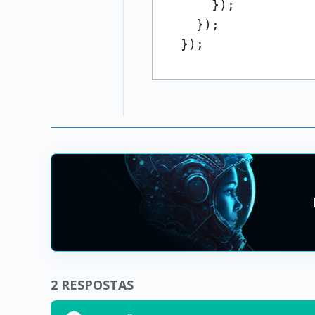
      });

    });

  });
2
RESPOSTAS