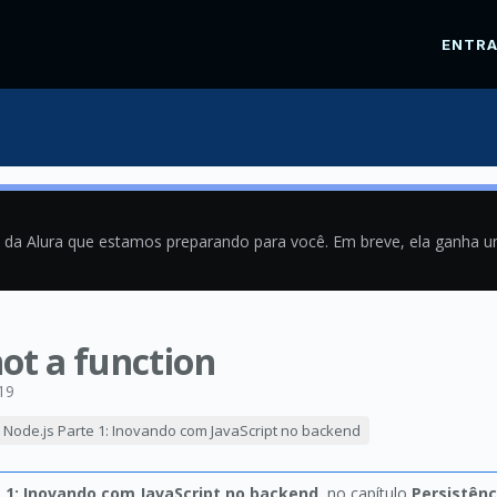
ENTR
a da Alura que estamos preparando para você. Em breve, ela ganha 
 not a function
19
Node.js Parte 1: Inovando com JavaScript no backend
e 1: Inovando com JavaScript no backend
, no capítulo
Persistênc