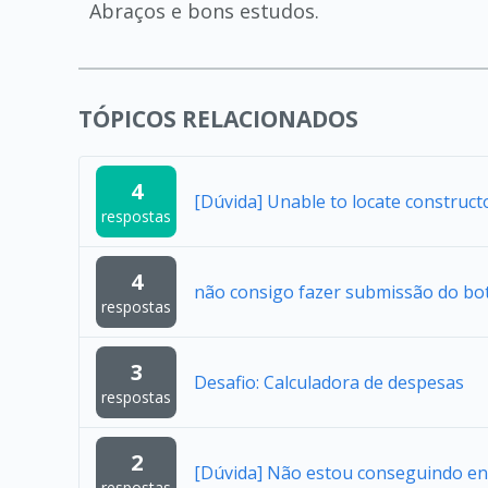
Abraços e bons estudos.
TÓPICOS RELACIONADOS
4
[Dúvida] Unable to locate construc
respostas
4
não consigo fazer submissão do bo
respostas
3
Desafio: Calculadora de despesas
respostas
2
[Dúvida] Não estou conseguindo en
respostas