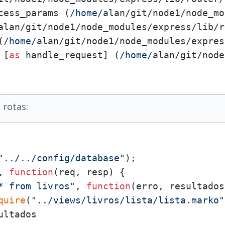
cess_params
 (
/home/
alan/git/node1/node_mo
alan/git/node1/node_modules/express/lib/r
(
/home/
alan/git/node1/node_modules/expres
 [
as
 handle_request] (
/home/
alan/git/node
 rotas:
"../../config/database"
);

, 
function
(
req, resp
) {

* from livros"
, 
function
(
erro, resultados
quire
(
"../views/livros/lista/lista.marko"
ultados
