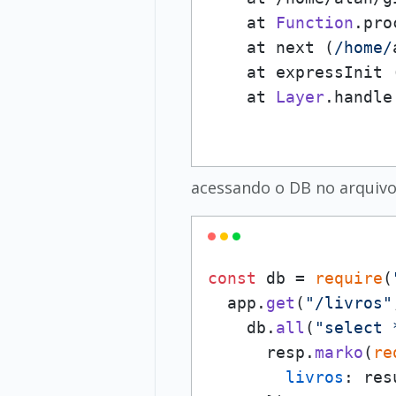
    at 
Function
.
pro
    at next (
/home/
    at expressInit 
    at 
Layer
.
handle
acessando o DB no arquivo
const
 db = 
require
(
  app.
get
(
"/livros"
    db.
all
(
"select 
      resp.
marko
(
re
livros
: res