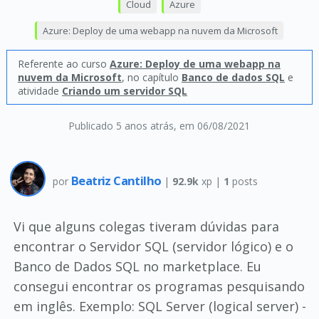
Cloud
Azure
Azure: Deploy de uma webapp na nuvem da Microsoft
Referente ao curso
Azure: Deploy de uma webapp na
nuvem da Microsoft
, no capítulo
Banco de dados SQL
e
atividade
Criando um servidor SQL
Publicado 5 anos atrás
, em 06/08/2021
Beatriz Cantilho
por
|
92.9k
xp |
1
posts
Vi que alguns colegas tiveram dúvidas para
encontrar o Servidor SQL (servidor lógico) e o
Banco de Dados SQL no marketplace. Eu
consegui encontrar os programas pesquisando
em inglês. Exemplo: SQL Server (logical server) -