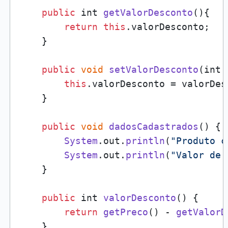
public
 int 
getValorDesconto
(
){

return
this
.
valorDesconto
;

    }

public
void
setValorDesconto
(
int 
this
.
valorDesconto
 = valorDes
    }

public
void
dadosCadastrados
(
) {

System
.
out
.
println
(
"Produto c
System
.
out
.
println
(
"Valor de 
    }

public
 int 
valorDesconto
(
) {

return
getPreco
() - 
getValorD
    }
