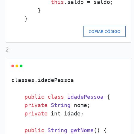
this
.saldo = saldo;

        }

COPIAR CÓDIGO
2-
classes.
idadePessoa
public
class
idadePessoa
 {

private
String
 nome;

private
 int idade;

public
String
getNome
(
) {
