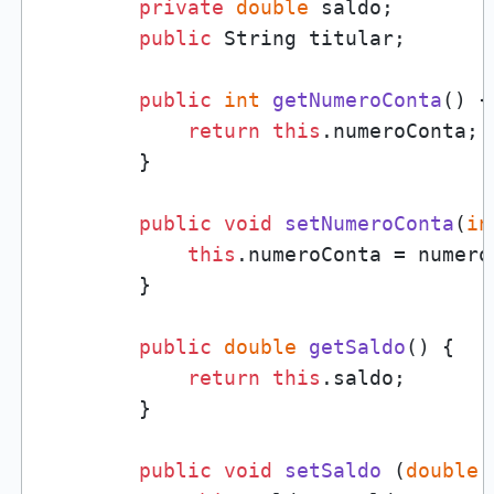
private
double
 saldo;

public
 String titular;

public
int
getNumeroConta
()
 {

return
this
.numeroConta;

        }

public
void
setNumeroConta
(
in
this
.numeroConta = numeroC
        }

public
double
getSaldo
()
 {

return
this
.saldo;

        }

public
void
setSaldo
 (
double
 