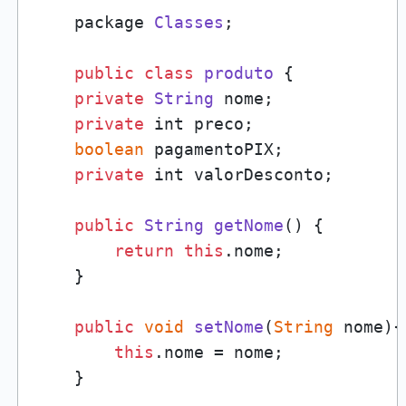
    package 
Classes
;

public
class
produto
 {

private
String
 nome;

private
 int preco;

boolean
 pagamentoPIX;

private
 int valorDesconto;

public
String
getNome
(
) {

return
this
.
nome
;

    }

public
void
setNome
(
String
 nome
){

this
.
nome
 = nome;

    }
