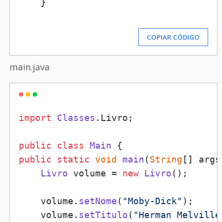
    }

COPIAR CÓDIGO
main.java
import
Classes
.
Livro
;

public
class
Main
public
static
void
main
(
String
[] args
Livro
 volume = 
new
Livro
();

    volume.
setNome
(
"Moby-Dick"
);

    volume.
setTitulo
(
"Herman Melville