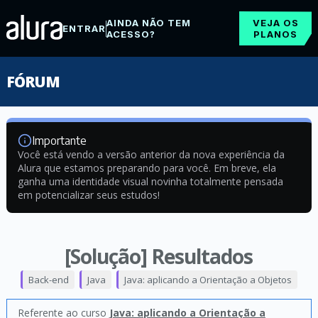
AINDA NÃO TEM
VEJA OS
ENTRAR
ACESSO?
PLANOS
FÓRUM
Importante
Você está vendo a versão anterior da nova experiência da
Alura que estamos preparando para você. Em breve, ela
ganha uma identidade visual novinha totalmente pensada
em potencializar seus estudos!
[Solução] Resultados
Back-end
Java
Java: aplicando a Orientação a Objetos
Referente ao curso
Java: aplicando a Orientação a