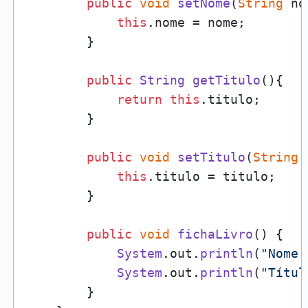
public
void
setNome
(
String
 no
this
.
nome
 = nome;

        }

public
String
getTitulo
(
){

return
this
.
titulo
;

        }

public
void
setTitulo
(
String
 
this
.
titulo
 = titulo;

        }

public
void
fichaLivro
(
) {

System
.
out
.
println
(
"Nome 
System
.
out
.
println
(
"Títul
        }
