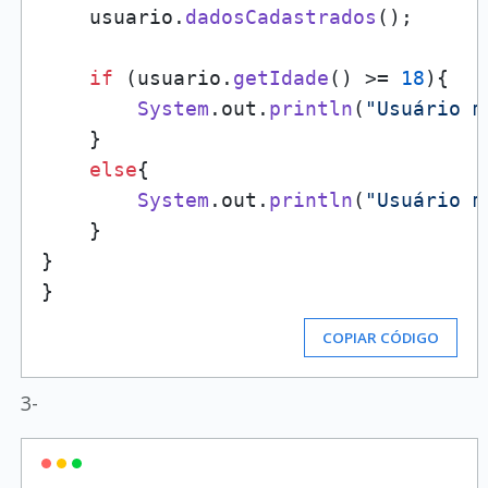
    usuario.
dadosCadastrados
();

if
 (usuario.
getIdade
() >= 
18
){

System
.
out
.
println
(
"Usuário m
    }

else
{

System
.
out
.
println
(
"Usuário m
    }

}

COPIAR CÓDIGO
3-