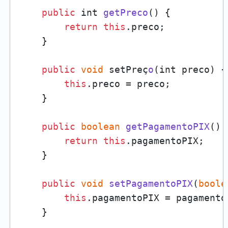
public
 int 
getPreco
(
) {

return
this
.
preco
;

    }

public
void
 setPreç
o
(
int preco
) {

this
.
preco
 = preco;

    }

public
boolean
getPagamentoPIX
(
) {
return
this
.
pagamentoPIX
;

    }

public
void
setPagamentoPIX
(
boole
this
.
pagamentoPIX
 = pagamentoP
    }
