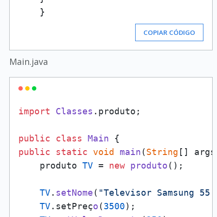
COPIAR CÓDIGO
Main.java
import
Classes
.
produto
;

public
class
Main
public
static
void
main
(
String
[] args
    produto 
TV
 = 
new
produto
();

TV
.
setNome
(
"Televisor Samsung 55 
TV
.
setPre
ç
o
(
3500
);
