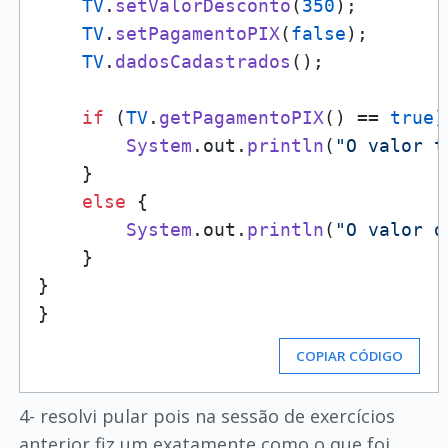
TV
.
setValorDesconto
(
350
);

TV
.
setPagamentoPIX
(
false
);

TV
.
dadosCadastrados
();

if
 (
TV
.
getPagamentoPIX
() == 
true
)
System
.
out
.
println
(
"O valor t
    }

else
 {

System
.
out
.
println
(
"O valor d
    }

}

COPIAR CÓDIGO
4- resolvi pular pois na sessão de exercícios
anterior fiz um exatamente como o que foi