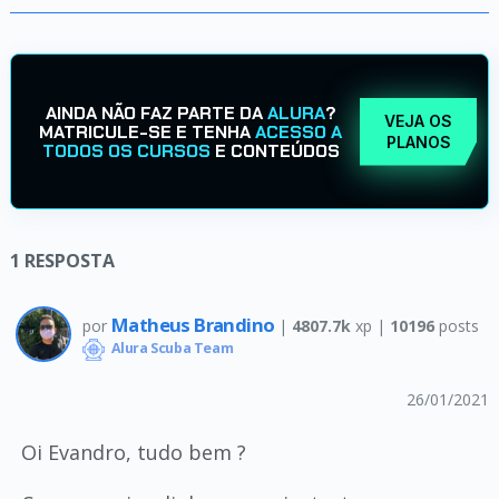
AINDA NÃO FAZ PARTE DA
ALURA
?
VEJA OS
MATRICULE-SE E TENHA
ACESSO A
PLANOS
TODOS OS CURSOS
E CONTEÚDOS
1
RESPOSTA
Matheus Brandino
por
|
4807.7k
xp |
10196
posts
Alura Scuba Team
26/01/2021
Oi Evandro, tudo bem ?