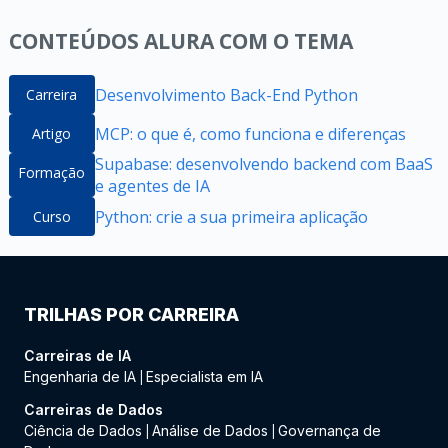
CONTEÚDOS ALURA COM O TEMA
Desenvolvimento Back-End Python
Carreira
MCP: o que é, como funciona e diferenças
Artigo
Supabase: desenvolvendo backend com BaaS
Formação
e agentes de IA
Python: crie a sua primeira aplicação
Curso
TRILHAS POR CARREIRA
Carreiras de IA
Engenharia de IA
Especialista em IA
|
Carreiras de Dados
Ciência de Dados
Análise de Dados
Governança de
|
|