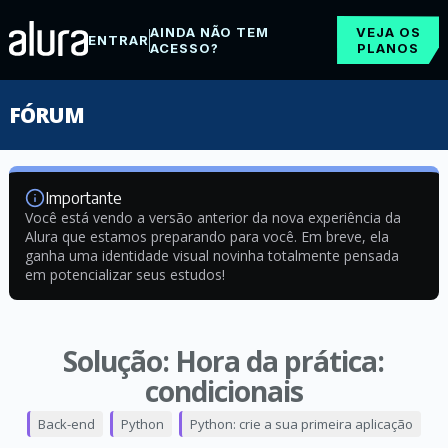
AINDA NÃO TEM
VEJA OS
ENTRAR
ACESSO?
PLANOS
FÓRUM
Importante
Você está vendo a versão anterior da nova experiência da
Alura que estamos preparando para você. Em breve, ela
ganha uma identidade visual novinha totalmente pensada
em potencializar seus estudos!
Solução: Hora da prática:
condicionais
Back-end
Python
Python: crie a sua primeira aplicação