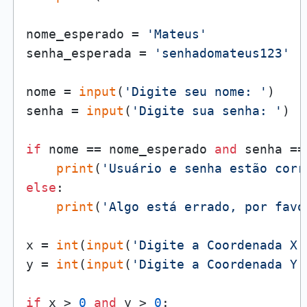
nome_esperado = 
'Mateus'
senha_esperada = 
'senhadomateus123'
nome = 
input
(
'Digite seu nome: '
)

senha = 
input
(
'Digite sua senha: '
)

if
 nome == nome_esperado 
and
 senha ==
print
(
'Usuário e senha estão corr
else
:

print
(
'Algo está errado, por favo
x = 
int
(
input
(
'Digite a Coordenada X:
y = 
int
(
input
(
'Digite a Coordenada Y:
if
 x > 
0
and
 y > 
0
:
