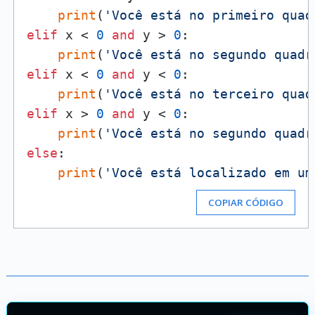
print
(
'Você está no primeiro quad
elif
 x < 
0
and
 y > 
0
:

print
(
'Você está no segundo quadr
elif
 x < 
0
and
 y < 
0
:

print
(
'Você está no terceiro quad
elif
 x > 
0
and
 y < 
0
:

print
(
'Você está no segundo quadr
else
:

print
(
'Você está localizado em um
COPIAR CÓDIGO