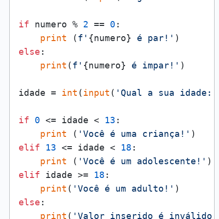
if
 numero % 
2
 == 
0
:

print
 (
f'
{numero}
 é par!'
else
:

print
(
f'
{numero}
 é impar!'
)

idade = 
int
(
input
(
'Qual a sua idade: 
if
0
 <= idade < 
13
:

print
 (
'Você é uma criança!'
elif
13
 <= idade < 
18
:

print
 (
'Você é um adolescente!'
elif
 idade >= 
18
:

print
(
'Você é um adulto!'
else
:

print
(
'Valor inserido é inválido!