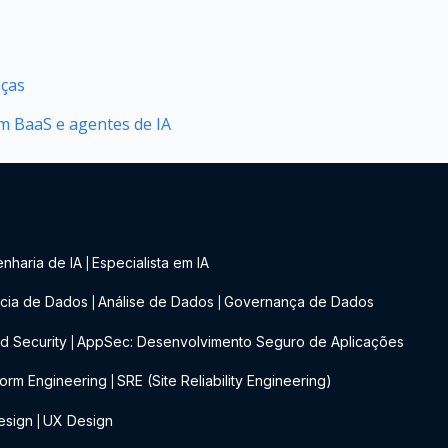
nças
 BaaS e agentes de IA
nharia de IA
Especialista em IA
|
cia de Dados
Análise de Dados
Governança de Dados
|
|
d Security
AppSec: Desenvolvimento Seguro de Aplicações
|
form Engineering
SRE (Site Reliability Engineering)
|
esign
UX Design
|