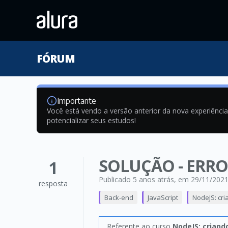
FÓRUM
Importante
Você está vendo a versão anterior da nova experiênci
potencializar seus estudos!
SOLUÇÃO - ERRO 
1
Publicado 5 anos atrás
, em 29/11/202
resposta
Back-end
JavaScript
NodeJS: cri
Referente ao curso
NodeJS: criand