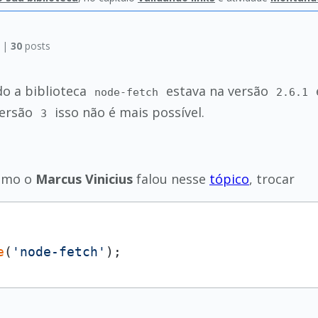
 |
30
posts
do a biblioteca
estava na versão
node-fetch
2.6.1
versão
isso não é mais possível.
3
como o
Marcus Vinicius
falou nesse
tópico
, trocar
e
(
'node-fetch'
);