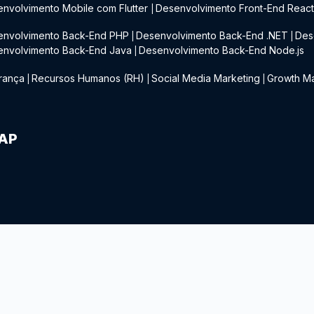
nvolvimento Mobile com Flutter
Desenvolvimento Front-End Reac
|
envolvimento Back-End PHP
Desenvolvimento Back-End .NET
Des
|
|
envolvimento Back-End Java
Desenvolvimento Back-End Node.js
|
rança
Recursos Humanos (RH)
Social Media Marketing
Growth Ma
|
|
|
IAP