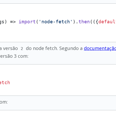
gs
) => 
import
(
'node-fetch'
).
then
(
(
{
defaul
a versão
do node fetch. Segundo a
documentaçã
2
 versão 3 com:
etch
com: