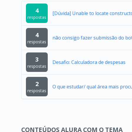
4
[Dúvida] Unable to locate construc
respostas
4
não consigo fazer submissão do bo
respostas
3
Desafio: Calculadora de despesas
respostas
2
O que estudar/ qual área mais proc
respostas
CONTEÚDOS ALURA COM O TEMA