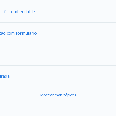
tor for embeddable
tão com formulário
urada.
Mostrar mais tópicos