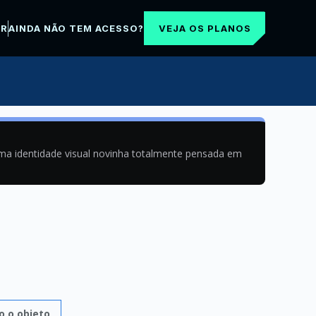
VEJA OS PLANOS
AR
AINDA NÃO TEM ACESSO?
uma identidade visual novinha totalmente pensada em
 o objeto