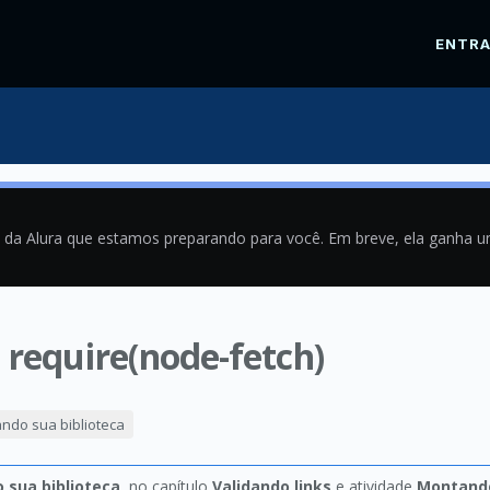
ENTR
a da Alura que estamos preparando para você. Em breve, ela ganha 
require(node-fetch)
1
ando sua biblioteca
o sua biblioteca
, no capítulo
Validando links
e atividade
Montando