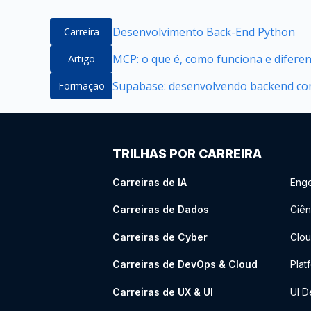
Desenvolvimento Back-End Python
Carreira
MCP: o que é, como funciona e difere
Artigo
Supabase: desenvolvendo backend com
Formação
TRILHAS POR CARREIRA
Carreiras de IA
Enge
Carreiras de Dados
Ciên
Carreiras de Cyber
Clou
Carreiras de DevOps & Cloud
Plat
Carreiras de UX & UI
UI D