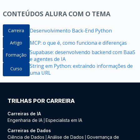
CONTEÚDOS ALURA COM O TEMA
Desenvolvimento Back-End Python
Carreira
MCP: o que é, como funciona e diferenças
Artigo
Supabase: desenvolvendo backend com BaaS
Formação
e agentes de IA
String em Python: extraindo informações de
Curso
uma URL
TRILHAS POR CARREIRA
Carreiras de IA
Engenharia de IA
Especialista em IA
|
Carreiras de Dados
Ciência de Dados
Análise de Dados
Governança de
|
|