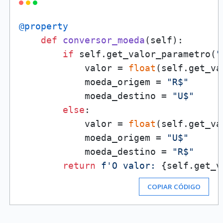
@property
def
conversor_moeda
(
self
):

if
 self.get_valor_parametro(
"
            valor = 
float
(self.get_va
            moeda_origem = 
"R$"
            moeda_destino = 
"U$"
else
:

            valor = 
float
(self.get_va
            moeda_origem = 
"U$"
            moeda_destino = 
"R$"
return
f'O valor: 
{self.get_v
COPIAR CÓDIGO