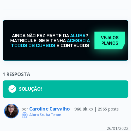
AINDA NÃO FAZ PARTE DA
ALURA
?
VEJA OS
MATRICULE-SE E TENHA
ACESSO A
PLANOS
TODOS OS CURSOS
E CONTEÚDOS
1
RESPOSTA
SOLUÇÃO!
Caroline Carvalho
por
|
960.8k
xp |
2965
posts
Alura Scuba Team
26/01/2022