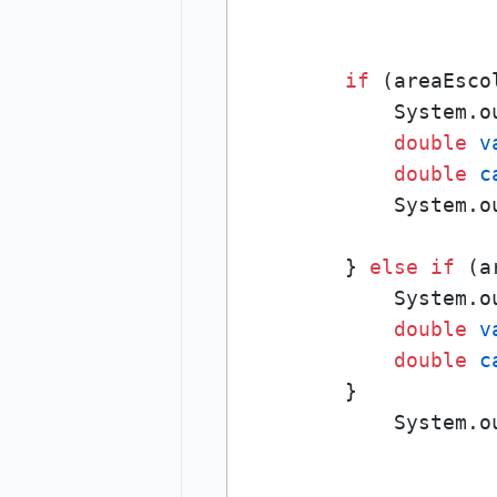
if
 (areaEsco
            System.o
double
v
double
c
            System.o
        } 
else
if
 (a
            System.o
double
v
double
c
        }

            System.o