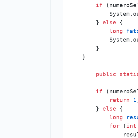
if
 (numeroSe
            System.o
        } 
else
 {

long
fat
            System.o
        }

    }

public
stati
if
 (numeroSe
return
1
        } 
else
 {

long
res
for
 (
int
                resul