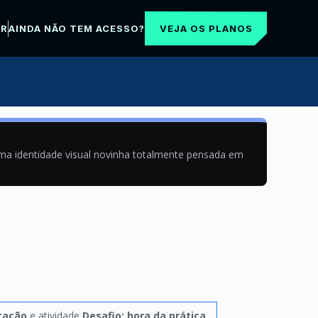
VEJA OS PLANOS
AR
AINDA NÃO TEM ACESSO?
uma identidade visual novinha totalmente pensada em
icação
e atividade
Desafio: hora da prática