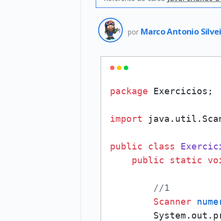
Marco Antonio Silve
por
package
 Exercicios;

import
 java.util.Scan
public
class
Exercic
public
static
vo
//1
Scanner
nume
        System.out.p