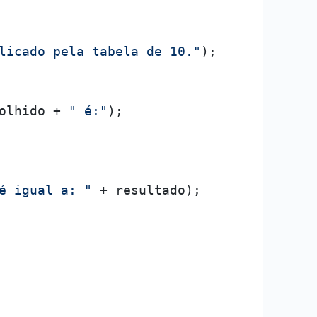
licado pela tabela de 10."
);

olhido + 
" é:"
);

é igual a: "
 + resultado);
