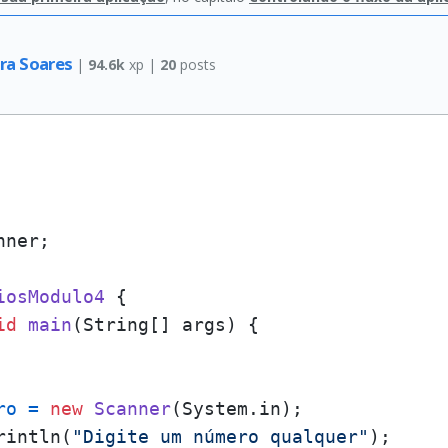
ira Soares
|
94.6k
xp |
20
posts
ner;

iosModulo4
 {

id
main
(String[] args)
 {

ro
=
new
Scanner
(System.in);

rintln(
"Digite um número qualquer"
);
