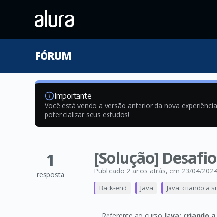
FÓRUM
Importante
Você está vendo a versão anterior da nova experiênci
potencializar seus estudos!
[Solução] Desafio
1
Publicado 2 anos atrás
, em 23/04/202
resposta
Back-end
Java
Java: criando a s
Referente ao curso
Java: criando a