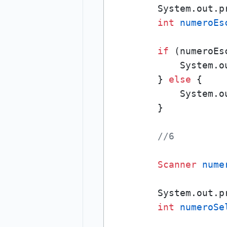
        System.out.p
int
numeroEs
if
 (numeroEs
            System.o
        } 
else
 {

            System.o
        }

//6
Scanner
nume
        System.out.p
int
numeroSe