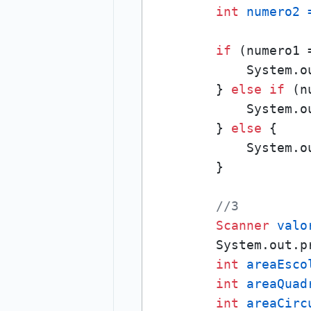
int
numero2
if
 (numero1 
            System.o
        } 
else
if
 (n
            System.o
        } 
else
 {

            System.o
        }

//3
Scanner
valo
        System.out.p
int
areaEsco
int
areaQuad
int
areaCirc