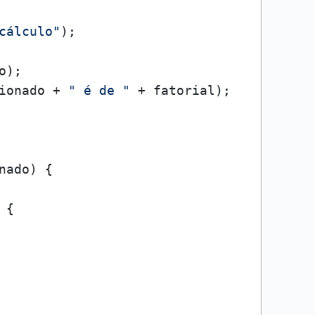
cálculo"
);

);

ionado + 
" é de "
 + fatorial);

nado)
 {

 {
