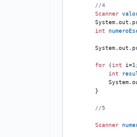
//4
Scanner
valo
        System.out.p
int
numeroEs
        System.out.p
for
 (
int
 i=
1
int
resu
            System.o
        }

//5
Scanner
nume