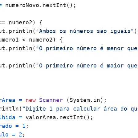
=
 numeroNovo.nextInt();

== numero2) {

ut.println(
"Ambos os números são iguais"
)
umero1 < numero2) {

ut.println(
"O primeiro número é menor que
ut.println(
"O primeiro número é maior que
rArea
=
new
Scanner
 (System.in);

rintln(
"Digite 1 para calcular área do qu
lhida
=
 valorArea.nextInt();

rado
=
1
;

ulo
=
2
;
