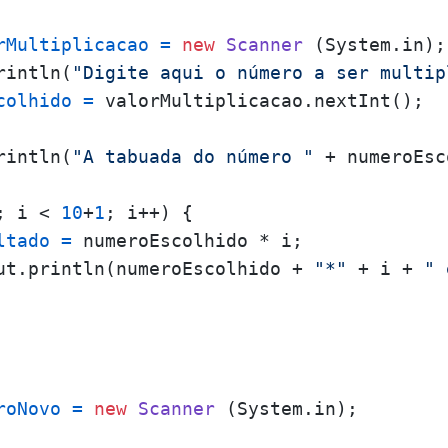
rMultiplicacao
=
new
Scanner
 (System.in);

rintln(
"Digite aqui o número a ser multip
colhido
=
 valorMultiplicacao.nextInt();

rintln(
"A tabuada do número "
 + numeroEsc
; i < 
10
+
1
; i++) {

ltado
=
 numeroEscolhido * i;

ut.println(numeroEscolhido + 
"*"
 + i + 
" 
roNovo
=
new
Scanner
 (System.in);
