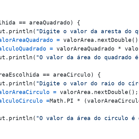
lhida == areaQuadrado) {

ut.println(
"Digite o valor da aresta do q
alorAreaQuadrado
=
 valorArea.nextDouble();
alculoQuadrado
=
 valorAreaQuadrado * valo
ut.println(
"O valor da área do quadrado é
reaEscolhida == areaCirculo) {

ut.println(
"Digite o valor do raio do cír
alorAreaCirculo
=
 valorArea.nextDouble();

alculoCirculo
=
Math.PI * (valorAreaCircul
ut.println(
"O valor da área do circulo é 