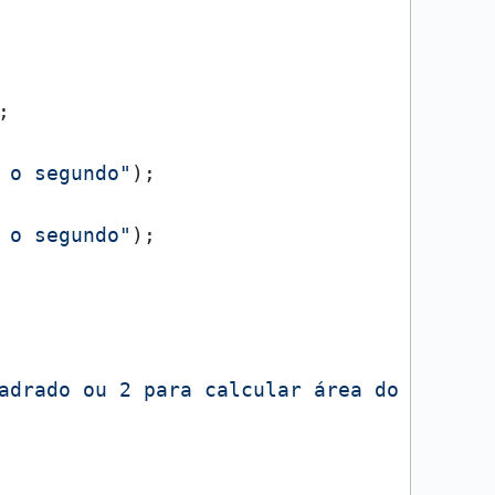
;

 o segundo"
);

 o segundo"
);

adrado ou 2 para calcular área do círcul