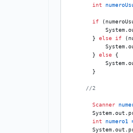
int
numeroUs
if
 (numeroUs
            System.o
        } 
else
if
 (n
            System.o
        } 
else
 {

            System.o
        }

//2
Scanner
nume
        System.out.p
int
numero1
        System.out.p