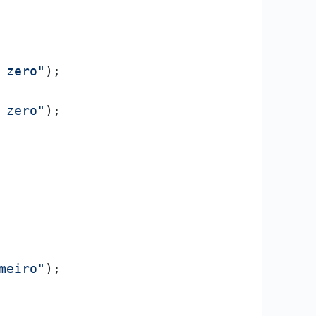
 zero"
);

 zero"
);

meiro"
);
