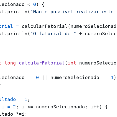
lecionado < 
0
) {

ut.println(
"Não é possível realizar este 
orial
=
 calcularFatorial(numeroSelecionado
ut.println(
"O fatorial de "
 + numeroSelec
c
long
calcularFatorial
(
int
 numeroSelecio
lecionado == 
0
 || numeroSelecionado == 
1
)
;

ultado
=
1
;

i
=
2
; i <= numeroSelecionado; i++) {

tado *=i;
