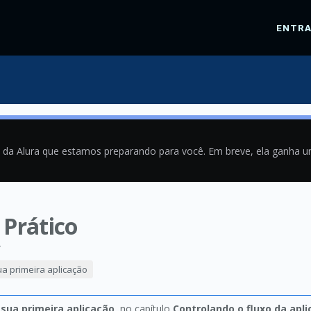
ENTR
a da Alura que estamos preparando para você. Em breve, ela ganha 
 Prático
4
ua primeira aplicação
 sua primeira aplicação
, no capítulo
Controlando o fluxo da apl