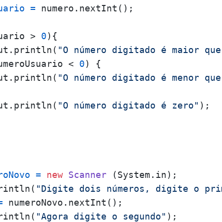
uario
=
 numero.nextInt();

uario > 
0
){

ut.println(
"O número digitado é maior que
umeroUsuario < 
0
) {

ut.println(
"O número digitado é menor que
ut.println(
"O número digitado é zero"
);

roNovo
=
new
Scanner
 (System.in);

rintln(
"Digite dois números, digite o pri
=
 numeroNovo.nextInt();

rintln(
"Agora digite o segundo"
);
