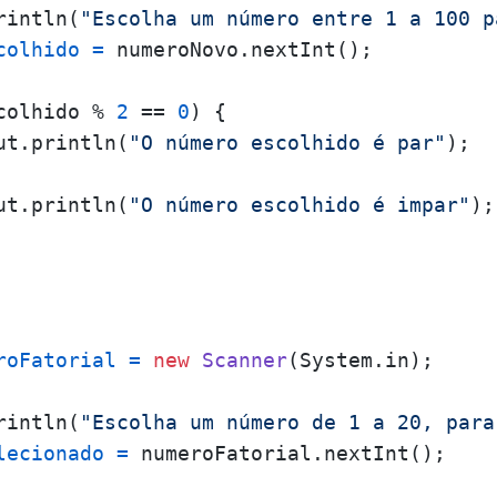
rintln(
"Escolha um número entre 1 a 100 p
colhido
=
 numeroNovo.nextInt();

colhido % 
2
 == 
0
) {

ut.println(
"O número escolhido é par"
);

ut.println(
"O número escolhido é impar"
);

roFatorial
=
new
Scanner
(System.in);

rintln(
"Escolha um número de 1 a 20, para
lecionado
=
 numeroFatorial.nextInt();
