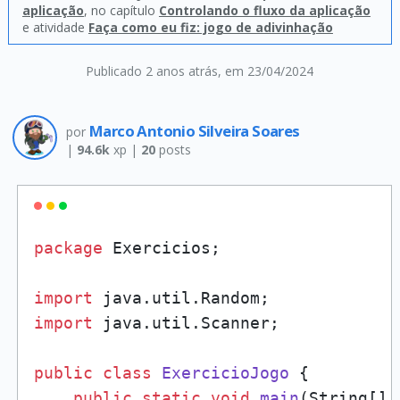
aplicação
, no capítulo
Controlando o fluxo da aplicação
e atividade
Faça como eu fiz: jogo de adivinhação
Publicado 2 anos atrás
, em 23/04/2024
Marco Antonio Silveira Soares
por
|
94.6k
xp |
20
posts
package
 Exercicios;

import
import
 java.util.Scanner;

public
class
ExercicioJogo
 {

public
static
void
main
(String[] 