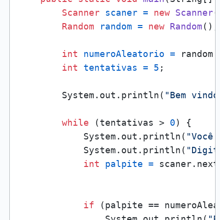
Scanner
scaner
=
new
Scanner
(
Random
random
=
new
Random
();

int
numeroAleatorio
=
 random.
int
tentativas
=
5
;

        System.out.println(
"Bem vindo
while
 (tentativas > 
0
) {

            System.out.println(
"Você 
            System.out.println(
"Digit
int
palpite
=
 scaner.next
if
 (palpite == numeroAleat
                System.out.println(
"P