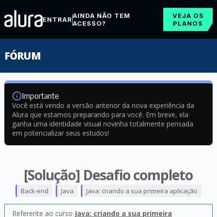
AINDA NÃO TEM
VEJA OS
ENTRAR
ACESSO?
PLANOS
FÓRUM
Importante
Você está vendo a versão anterior da nova experiência da
Alura que estamos preparando para você. Em breve, ela
ganha uma identidade visual novinha totalmente pensada
em potencializar seus estudos!
[Solução] Desafio completo
Back-end
Java
Java: criando a sua primeira aplicação
Referente ao curso
Java: criando a sua primeira