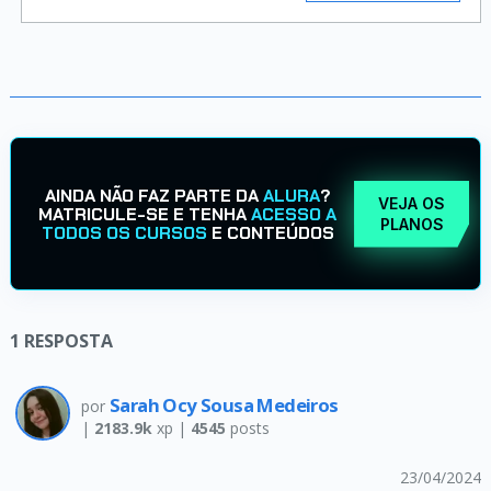
AINDA NÃO FAZ PARTE DA
ALURA
?
VEJA OS
MATRICULE-SE E TENHA
ACESSO A
PLANOS
TODOS OS CURSOS
E CONTEÚDOS
1
RESPOSTA
Sarah Ocy Sousa Medeiros
por
|
2183.9k
xp |
4545
posts
23/04/2024