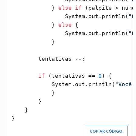
            } 
else
if
 (palpite > nume
                System.out.println(
"O
            } 
else
 {

                System.out.println(
"O
            }

        tentativas --;

if
 (tentativas == 
0
) {

            System.out.println(
"Você 
            }

        }

    }

COPIAR CÓDIGO