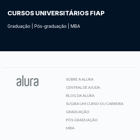
CURSOS UNIVERSITÁRIOS FIAP
Graduação
|
Pós-graduação
|
MBA
SOBRE A ALURA
CENTRAL DE AJUDA
BLOG DA ALURA
SUGIRA UM CURSO OU CARREIRA
GRADUAÇÃO
PÓS-GRADUAÇÃO
MBA