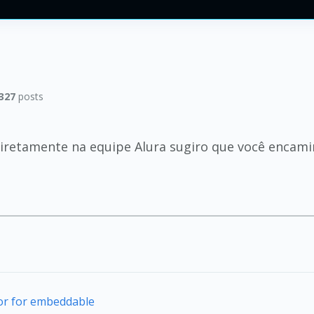
327
posts
retamente na equipe Alura sugiro que você encamin
tor for embeddable