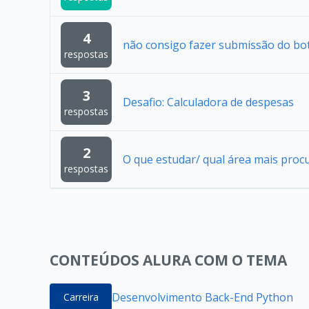
4
não consigo fazer submissão do bo
respostas
3
Desafio: Calculadora de despesas
respostas
2
O que estudar/ qual área mais proc
respostas
CONTEÚDOS ALURA COM O TEMA
Desenvolvimento Back-End Python
Carreira