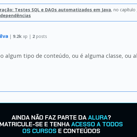
gração: Testes SQL e DAOs automatizados em Java
, no capítulo
 dependências
ilva
|
9.2k
xp |
2
posts
do algum tipo de conteúdo, ou é alguma classe, ou 
AINDA NÃO FAZ PARTE DA
ALURA
?
MATRICULE-SE E TENHA
ACESSO A TODOS
OS CURSOS
E CONTEÚDOS