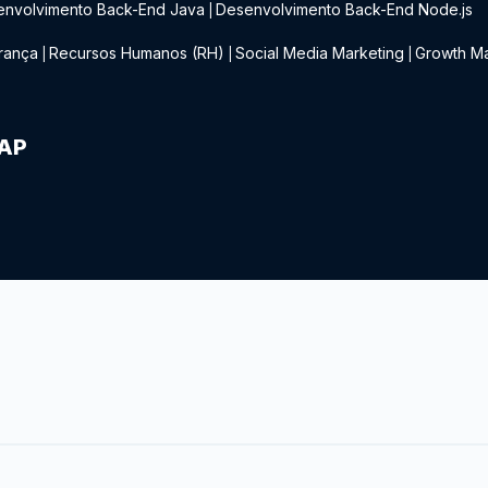
envolvimento Back-End Java
Desenvolvimento Back-End Node.js
|
rança
Recursos Humanos (RH)
Social Media Marketing
Growth Ma
|
|
|
IAP