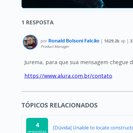
1
RESPOSTA
Ronald Bolsoni Falcão
por
|
1629.2k
xp |
3
Product Manager
Jurema, para que sua mensagem chegue di
https://www.alura.com.br/contato
TÓPICOS RELACIONADOS
4
[Dúvida] Unable to locate construc
respostas