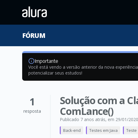
FÓRUM
Importante
Você está vendo a versão anterior da nova experiênci
potencializar seus estudos!
Solução com a Cl
1
ComLance()
resposta
Publicado 7 anos atrás
, em 29/01/202
Back-end
Testes em Java
Teste