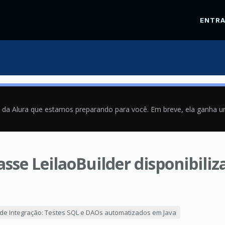
ENTR
a da Alura que estamos preparando para você. Em breve, ela ganha 
asse LeilaoBuilder disponibil
0
 de Integração: Testes SQL e DAOs automatizados em Java