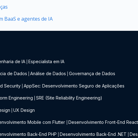
nças
 BaaS e agentes de IA
nharia de IA
Especialista em IA
|
cia de Dados
Análise de Dados
Governança de Dados
|
|
d Security
AppSec: Desenvolvimento Seguro de Aplicações
|
form Engineering
SRE (Site Reliability Engineering)
|
esign
UX Design
|
nvolvimento Mobile com Flutter
Desenvolvimento Front-End Reac
|
envolvimento Back-End PHP
Desenvolvimento Back-End .NET
Des
|
|