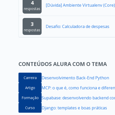
4
[Dúvida] Ambiente Virtualenv (Core
respostas
3
Desafio: Calculadora de despesas
respostas
CONTEÚDOS ALURA COM O TEMA
Desenvolvimento Back-End Python
Carreira
MCP: o que é, como funciona e difere
Artigo
Supabase: desenvolvendo backend com
Formação
Django: templates e boas práticas
Curso