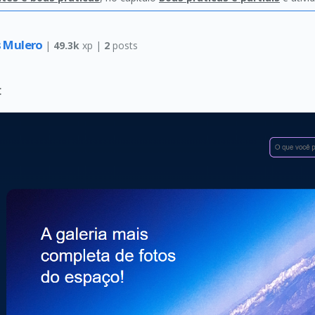
s Mulero
|
49.3k
xp |
2
posts
: