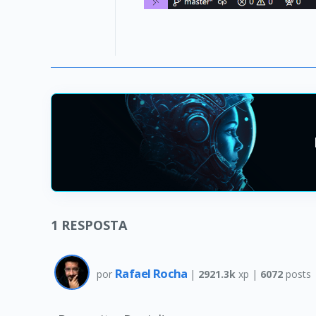
1
RESPOSTA
Rafael Rocha
por
|
2921.3k
xp |
6072
posts