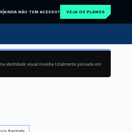
VEJA OS PLANOS
AR
AINDA NÃO TEM ACESSO?
uma identidade visual novinha totalmente pensada em
dade
Partials