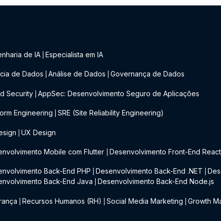
nharia de IA
Especialista em IA
|
cia de Dados
Análise de Dados
Governança de Dados
|
|
d Security
AppSec: Desenvolvimento Seguro de Aplicações
|
form Engineering
SRE (Site Reliability Engineering)
|
esign
UX Design
|
nvolvimento Mobile com Flutter
Desenvolvimento Front-End Reac
|
envolvimento Back-End PHP
Desenvolvimento Back-End .NET
Des
|
|
envolvimento Back-End Java
Desenvolvimento Back-End Node.js
|
rança
Recursos Humanos (RH)
Social Media Marketing
Growth Ma
|
|
|