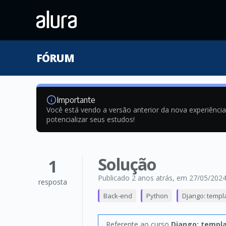
FÓRUM
Importante
Você está vendo a versão anterior da nova experiênci
potencializar seus estudos!
Solução
1
Publicado 2 anos atrás
, em 27/05/202
resposta
Back-end
Python
Django: templ
Referente ao curso
Django: templa