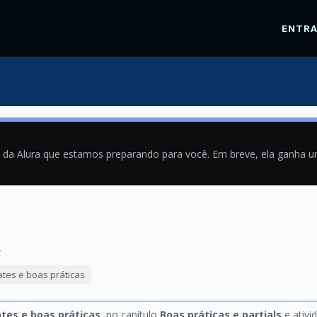
ENTR
a da Alura que estamos preparando para você. Em breve, ela ganha 
4
ates e boas práticas
tes e boas práticas
, no capítulo
Boas práticas e partials
e ativi