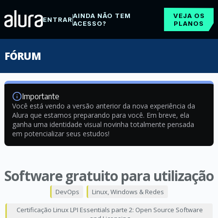
AINDA NÃO TEM
VEJA OS
ENTRAR
ACESSO?
PLANOS
FÓRUM
Importante
Você está vendo a versão anterior da nova experiência da
Alura que estamos preparando para você. Em breve, ela
ganha uma identidade visual novinha totalmente pensada
em potencializar seus estudos!
Software gratuito para utilização
DevOps
Linux, Windows & Redes
Certificação Linux LPI Essentials parte 2: Open Source Software