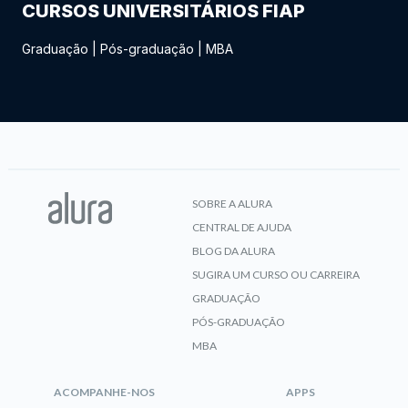
CURSOS UNIVERSITÁRIOS FIAP
Graduação
|
Pós-graduação
|
MBA
SOBRE A ALURA
CENTRAL DE AJUDA
BLOG DA ALURA
SUGIRA UM CURSO OU CARREIRA
GRADUAÇÃO
PÓS-GRADUAÇÃO
MBA
ACOMPANHE-NOS
APPS