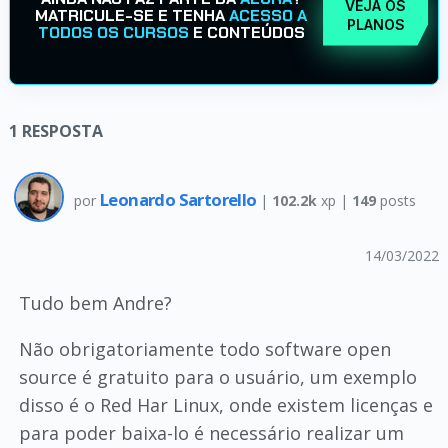
VEJA OS
MATRICULE-SE E TENHA
ACESSO A
PLANOS
TODOS OS CURSOS
E CONTEÚDOS
1
RESPOSTA
Leonardo Sartorello
por
|
102.2k
xp |
149
posts
14/03/2022
Tudo bem Andre?
Não obrigatoriamente todo software open
source é gratuito para o usuário, um exemplo
disso é o Red Har Linux, onde existem licenças e
para poder baixa-lo é necessário realizar um