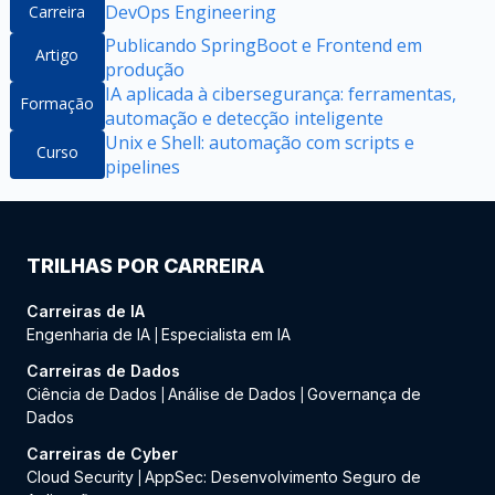
DevOps Engineering
Carreira
Publicando SpringBoot e Frontend em
Artigo
produção
IA aplicada à cibersegurança: ferramentas,
Formação
automação e detecção inteligente
Unix e Shell: automação com scripts e
Curso
pipelines
TRILHAS POR CARREIRA
Carreiras de IA
Engenharia de IA
Especialista em IA
|
Carreiras de Dados
Ciência de Dados
Análise de Dados
Governança de
|
|
Dados
Carreiras de Cyber
Cloud Security
AppSec: Desenvolvimento Seguro de
|