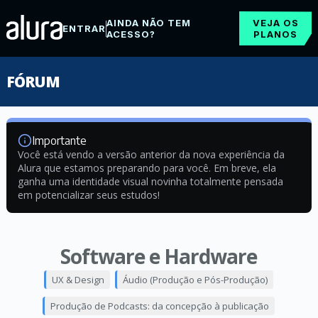
AINDA NÃO TEM
VEJA OS
ENTRAR
ACESSO?
PLANOS
FÓRUM
Importante
Você está vendo a versão anterior da nova experiência da
Alura que estamos preparando para você. Em breve, ela
ganha uma identidade visual novinha totalmente pensada
em potencializar seus estudos!
Software e Hardware
UX & Design
Áudio (Produção e Pós-Produção)
Produção de Podcasts: da concepção à publicação