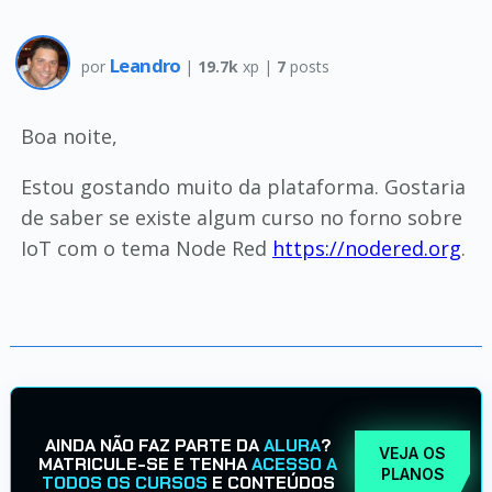
Leandro
por
|
19.7k
xp |
7
posts
Boa noite,
Estou gostando muito da plataforma. Gostaria
de saber se existe algum curso no forno sobre
IoT com o tema Node Red
https://nodered.org
.
AINDA NÃO FAZ PARTE DA
ALURA
?
VEJA OS
MATRICULE-SE E TENHA
ACESSO A
PLANOS
TODOS OS CURSOS
E CONTEÚDOS