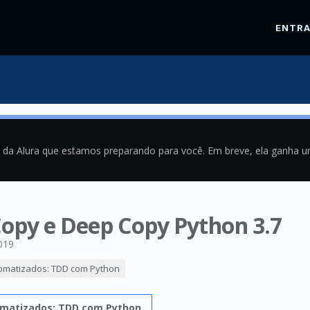
ENTR
a da Alura que estamos preparando para você. Em breve, ela ganha 
opy e Deep Copy Python 3.7
019
omatizados: TDD com Python
matizados: TDD com Python