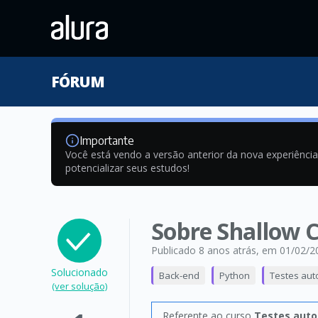
FÓRUM
Importante
Você está vendo a versão anterior da nova experiênci
potencializar seus estudos!
Sobre Shallow C
Publicado 8 anos atrás
, em 01/02/2
Solucionado
Back-end
Python
Testes aut
(ver solução)
Referente ao curso
Testes auto