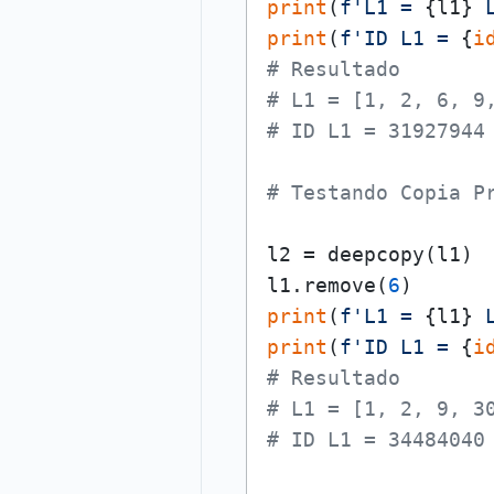
print
(
f'L1 = 
{l1}
 
print
(
f'ID L1 = 
{
i
# Resultado
# L1 = [1, 2, 6, 9
# ID L1 = 31927944
# Testando Copia P
l2 = deepcopy(l1)

l1.remove(
6
print
(
f'L1 = 
{l1}
 
print
(
f'ID L1 = 
{
i
# Resultado
# L1 = [1, 2, 9, 3
# ID L1 = 34484040