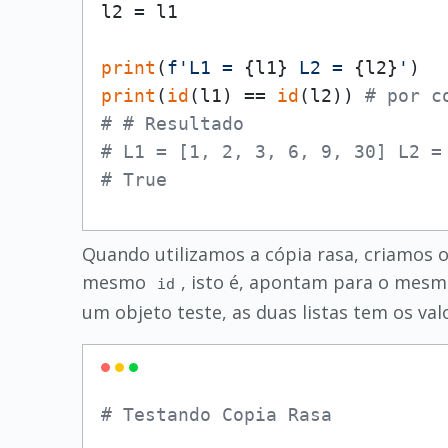
l2 = l1

print
(
f'L1 = 
{l1}
 L2 = 
{l2}
'
print
(
id
(l1) == 
id
(l2)) 
# por c
# # Resultado
# L1 = [1, 2, 3, 6, 9, 30] L2 =
# True
Quando utilizamos a cópia rasa, criamos ou
mesmo
, isto é, apontam para o mes
id
um objeto teste, as duas listas tem os val
# Testando Copia Rasa