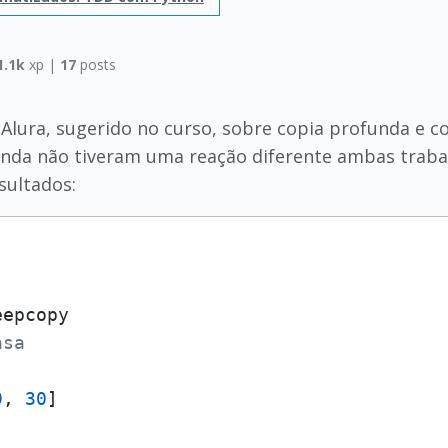
1.1k
xp |
17
posts
 Alura, sugerido no curso, sobre copia profunda e c
unda não tiveram uma reação diferente ambas trabal
sultados:
asa
9
, 
30
]
