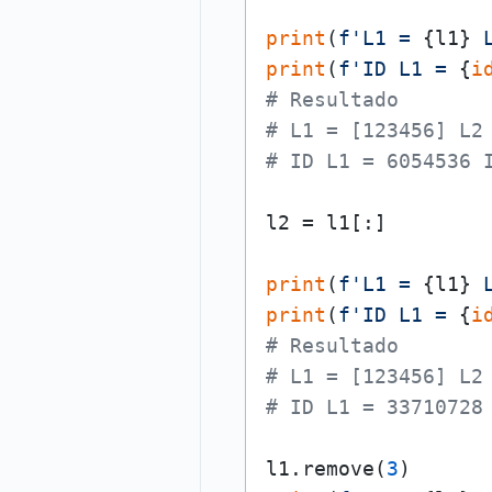
print
(
f'L1 = 
{l1}
 
print
(
f'ID L1 = 
{
i
# Resultado
# L1 = [123456] L2
# ID L1 = 6054536 
l2 = l1[:]

print
(
f'L1 = 
{l1}
 
print
(
f'ID L1 = 
{
i
# Resultado
# L1 = [123456] L2
# ID L1 = 33710728
l1.remove(
3