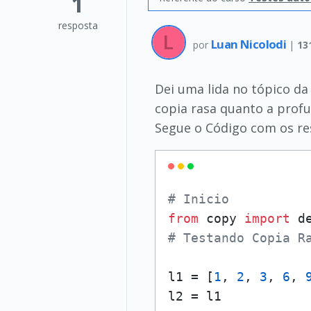
1
resposta
Luan Nicolodi
por
|
13
Dei uma lida no tópico da
copia rasa quanto a prof
Segue o Código com os re
# Inicio
from
 copy 
import
# Testando Copia R
l1 = [
1
, 
2
, 
3
, 
6
, 
l2 = l1
