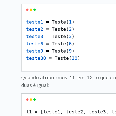
teste1
 = Teste(
1
teste2
 = Teste(
2
teste3
 = Teste(
3
teste6
 = Teste(
6
teste9
 = Teste(
9
teste30
 = Teste(
30
)
Quando atribuirmos
em
, o que o
l1
l2
duas é igual:
l1 = [teste1, teste2, teste3, te