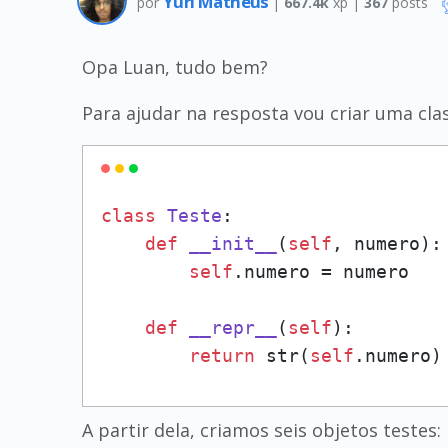
Yuri Matheus
por
|
667.4k
xp |
367
posts
Opa Luan, tudo bem?
Para ajudar na resposta vou criar uma cl
class
Teste
:

def
__init__
(
self
, numero
):

self
.numero = numero

def
__repr__
(
self
):

return
 str(
self
.numero)
A partir dela, criamos seis objetos testes: