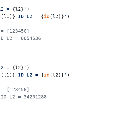
L2 = 
{l2}
'
d
(l1)}
 ID L2 = 
{
id
(l2)}
'
 = [123456]
ID L2 = 6054536
L2 = 
{l2}
'
d
(l1)}
 ID L2 = 
{
id
(l2)}
'
 = [123456]
 ID L2 = 34201288