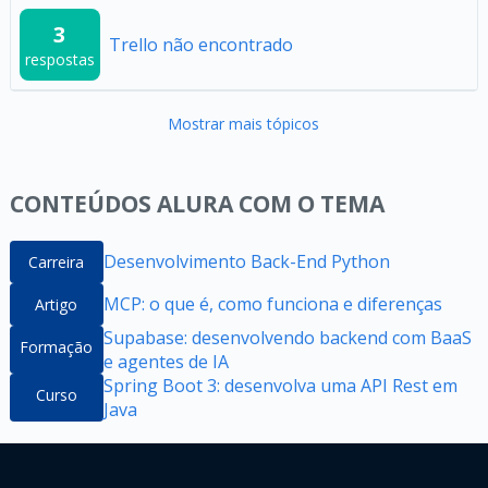
3
Trello não encontrado
respostas
Mostrar mais tópicos
CONTEÚDOS ALURA COM O TEMA
Desenvolvimento Back-End Python
Carreira
MCP: o que é, como funciona e diferenças
Artigo
Supabase: desenvolvendo backend com BaaS
Formação
e agentes de IA
Spring Boot 3: desenvolva uma API Rest em
Curso
Java