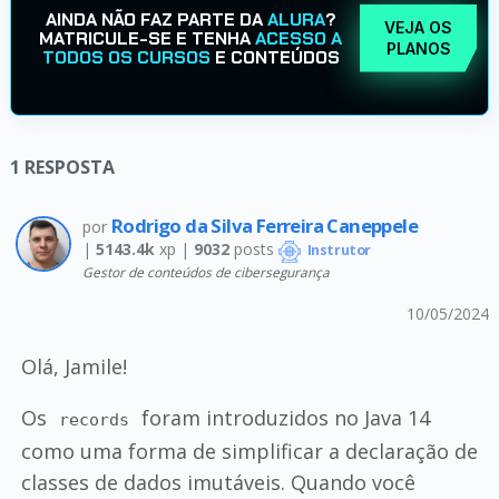
AINDA NÃO FAZ PARTE DA
ALURA
?
VEJA OS
MATRICULE-SE E TENHA
ACESSO A
PLANOS
TODOS OS CURSOS
E CONTEÚDOS
1
RESPOSTA
Rodrigo da Silva Ferreira Caneppele
por
|
5143.4k
xp |
9032
posts
Instrutor
Gestor de conteúdos de cibersegurança
10/05/2024
Olá, Jamile!
Os
foram introduzidos no Java 14
records
como uma forma de simplificar a declaração de
classes de dados imutáveis. Quando você