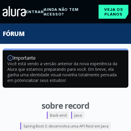
AINDA NÃO TEM
VEJA OS
ENTRAR
ACESSO?
PLANOS
FÓRUM
Importante
Você está vendo a versão anterior da nova experiência da
Alura que estamos preparando para você. Em breve, ela
ganha uma identidade visual novinha totalmente pensada
em potencializar seus estudos!
sobre record
Back-end
Java
Spring Boot 3: desenvolva uma API Rest em Java