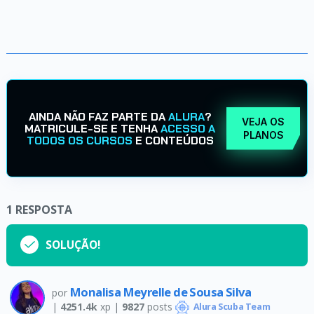
AINDA NÃO FAZ PARTE DA
ALURA
?
VEJA OS
MATRICULE-SE E TENHA
ACESSO A
PLANOS
TODOS OS CURSOS
E CONTEÚDOS
1
RESPOSTA
SOLUÇÃO!
Monalisa Meyrelle de Sousa Silva
por
|
4251.4k
xp |
9827
posts
Alura Scuba Team