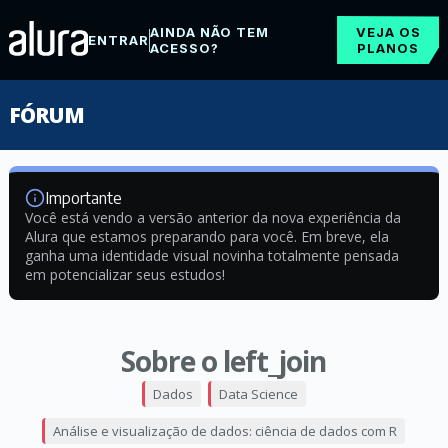
AINDA NÃO TEM
VEJA OS
ENTRAR
ACESSO?
PLANOS
FÓRUM
Importante
Você está vendo a versão anterior da nova experiência da
Alura que estamos preparando para você. Em breve, ela
ganha uma identidade visual novinha totalmente pensada
em potencializar seus estudos!
Sobre o left_join
Dados
Data Science
Análise e visualização de dados: ciência de dados com R