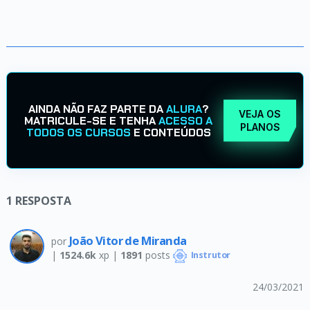
AINDA NÃO FAZ PARTE DA
ALURA
?
VEJA OS
MATRICULE-SE E TENHA
ACESSO A
PLANOS
TODOS OS CURSOS
E CONTEÚDOS
1
RESPOSTA
João Vitor de Miranda
por
|
1524.6k
xp |
1891
posts
Instrutor
24/03/2021