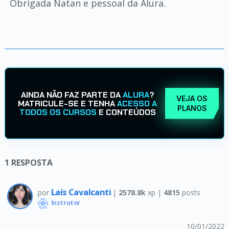
Obrigada Natan e pessoal da Alura.
AINDA NÃO FAZ PARTE DA
ALURA
?
VEJA OS
MATRICULE-SE E TENHA
ACESSO A
PLANOS
TODOS OS CURSOS
E CONTEÚDOS
1
RESPOSTA
Laís Cavalcanti
por
|
2578.8k
xp |
4815
posts
Instrutor
10/01/2022