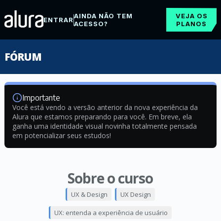
AINDA NÃO TEM
VEJA OS
ENTRAR
ACESSO?
PLANOS
FÓRUM
Importante
Você está vendo a versão anterior da nova experiência da
Alura que estamos preparando para você. Em breve, ela
ganha uma identidade visual novinha totalmente pensada
em potencializar seus estudos!
Sobre o curso
UX & Design
UX Design
UX: entenda a experiência de usuário