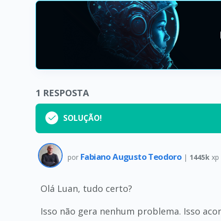
1
RESPOSTA
SOLUÇÃO!
Fabiano Augusto Teodoro
por
|
1445k
xp
Olá Luan, tudo certo?
Isso não gera nenhum problema. Isso ac