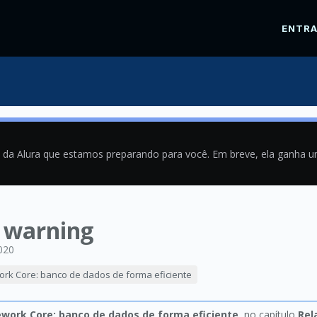
ENTR
a da Alura que estamos preparando para você. Em breve, ela ganha 
e warning
020
ork Core: banco de dados de forma eficiente
ework Core: banco de dados de forma eficiente
, no capítulo
Rel