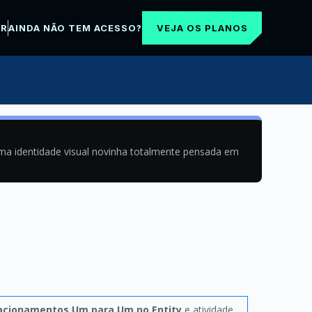
VEJA OS PLANOS
AR
AINDA NÃO TEM ACESSO?
uma identidade visual novinha totalmente pensada em
acionamentos Um para Um no Entity
e atividade