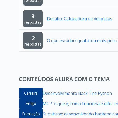
respostas
3
Desafio: Calculadora de despesas
respostas
2
O que estudar/ qual área mais proc
respostas
CONTEÚDOS ALURA COM O TEMA
Desenvolvimento Back-End Python
Carreira
MCP: o que é, como funciona e difere
Artigo
Supabase: desenvolvendo backend com
Formação