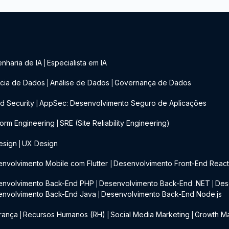
nharia de IA
Especialista em IA
|
cia de Dados
Análise de Dados
Governança de Dados
|
|
d Security
AppSec: Desenvolvimento Seguro de Aplicações
|
form Engineering
SRE (Site Reliability Engineering)
|
esign
UX Design
|
nvolvimento Mobile com Flutter
Desenvolvimento Front-End Reac
|
envolvimento Back-End PHP
Desenvolvimento Back-End .NET
Des
|
|
envolvimento Back-End Java
Desenvolvimento Back-End Node.js
|
rança
Recursos Humanos (RH)
Social Media Marketing
Growth Ma
|
|
|