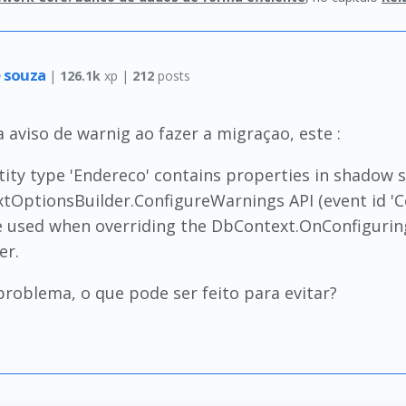
e souza
|
126.1k
xp |
212
posts
 aviso de warnig ao fazer a migraçao, este :
tity type 'Endereco' contains properties in shadow sta
tOptionsBuilder.ConfigureWarnings API (event id 'C
e used when overriding the DbContext.OnConfiguri
er.
roblema, o que pode ser feito para evitar?