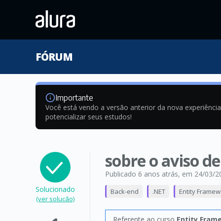
FÓRUM
Importante
Você está vendo a versão anterior da nova experiênci
potencializar seus estudos!
sobre o aviso d
Publicado 6 anos atrás
, em 24/03/2
Solucionado
Back-end
.NET
Entity Framew
(ver solução)
Referente ao curso
Entity Fram