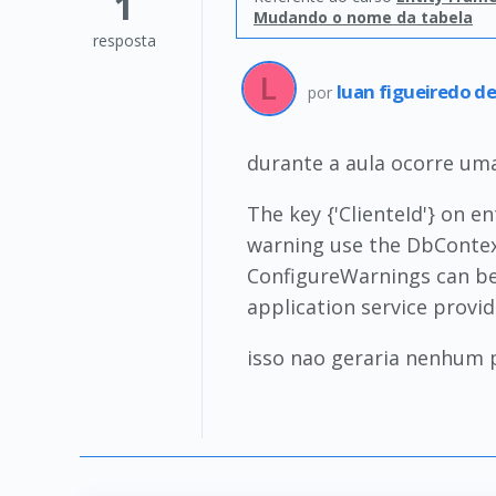
1
Mudando o nome da tabela
resposta
luan figueiredo d
por
durante a aula ocorre uma
The key {'ClienteId'} on en
warning use the DbContex
ConfigureWarnings can b
application service provid
isso nao geraria nenhum p