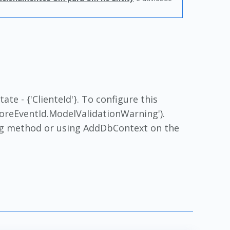
te - {'ClienteId'}. To configure this
oreEventId.ModelValidationWarning').
ng method or using AddDbContext on the