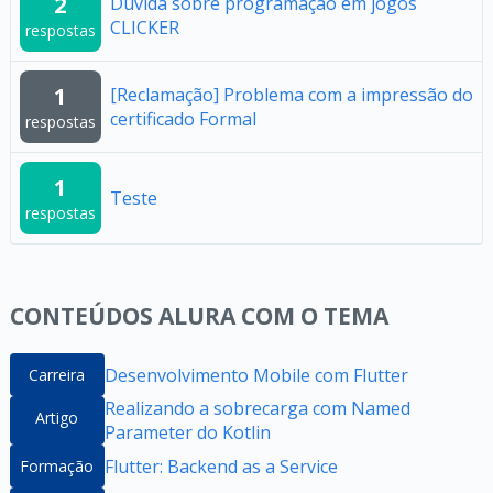
2
Duvida sobre programação em jogos
CLICKER
respostas
1
[Reclamação] Problema com a impressão do
certificado Formal
respostas
1
Teste
respostas
CONTEÚDOS ALURA COM O TEMA
Desenvolvimento Mobile com Flutter
Carreira
Realizando a sobrecarga com Named
Artigo
Parameter do Kotlin
Flutter: Backend as a Service
Formação