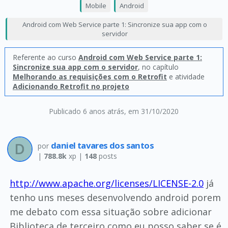
Mobile
Android
Android com Web Service parte 1: Sincronize sua app com o
servidor
Referente ao curso
Android com Web Service parte 1:
Sincronize sua app com o servidor
, no capítulo
Melhorando as requisições com o Retrofit
e atividade
Adicionando Retrofit no projeto
Publicado 6 anos atrás
, em 31/10/2020
daniel tavares dos santos
por
|
788.8k
xp |
148
posts
http://www.apache.org/licenses/LICENSE-2.0
já
tenho uns meses desenvolvendo android porem
me debato com essa situação sobre adicionar
Biblioteca de terceiro como eu posso saber se é