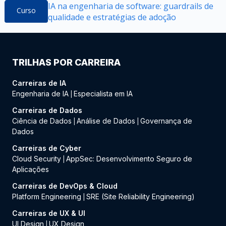
IA na engenharia de software: guardrails de
Curso
qualidade e estratégias de adoção
TRILHAS POR CARREIRA
Carreiras de IA
Engenharia de IA
Especialista em IA
|
Carreiras de Dados
Ciência de Dados
Análise de Dados
Governança de
|
|
Dados
Carreiras de Cyber
Cloud Security
AppSec: Desenvolvimento Seguro de
|
Aplicações
Carreiras de DevOps & Cloud
Platform Engineering
SRE (Site Reliability Engineering)
|
Carreiras de UX & UI
UI Design
UX Design
|