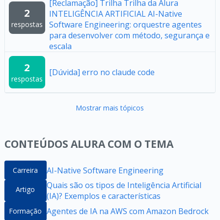
[Reclamação] Trilha Trilha da Alura
2
INTELIGÊNCIA ARTIFICIAL AI-Native
Software Engineering: orquestre agentes
respostas
para desenvolver com método, segurança e
escala
2
[Dúvida] erro no claude code
respostas
Mostrar mais tópicos
CONTEÚDOS ALURA COM O TEMA
AI-Native Software Engineering
Carreira
Quais são os tipos de Inteligência Artificial
Artigo
(IA)? Exemplos e características
Agentes de IA na AWS com Amazon Bedrock
Formação