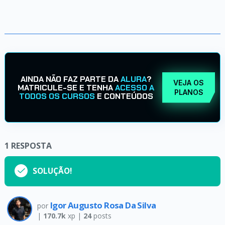
AINDA NÃO FAZ PARTE DA
ALURA
?
VEJA OS
MATRICULE-SE E TENHA
ACESSO A
PLANOS
TODOS OS CURSOS
E CONTEÚDOS
1
RESPOSTA
SOLUÇÃO!
Igor Augusto Rosa Da Silva
por
|
170.7k
xp |
24
posts