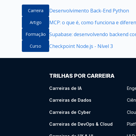
Desenvolvimento Back-End Python
Carreira
MCP: o que é, como funciona e difere
Artigo
Supabase: desenvolvendo backend com
Formação
Checkpoint Node.js - Nível 3
Curso
TRILHAS POR CARREIRA
Carreiras de IA
Enge
Carreiras de Dados
Ciên
Carreiras de Cyber
Clou
Carreiras de DevOps & Cloud
Plat