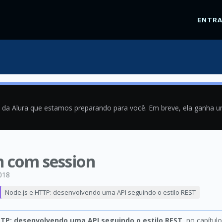
ENTR
a da Alura que estamos preparando para você. Em breve, ela ganha 
n com session
018
Node.js e HTTP: desenvolvendo uma API seguindo o estilo REST
TTP: desenvolvendo uma API seguindo o estilo REST
, no capítul