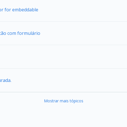
tor for embeddable
tão com formulário
urada.
Mostrar mais tópicos