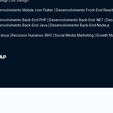
esign
UX Design
|
nvolvimento Mobile com Flutter
Desenvolvimento Front-End Reac
|
envolvimento Back-End PHP
Desenvolvimento Back-End .NET
Des
|
|
envolvimento Back-End Java
Desenvolvimento Back-End Node.js
|
rança
Recursos Humanos (RH)
Social Media Marketing
Growth Ma
|
|
|
IAP