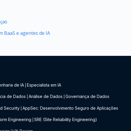
nças
 BaaS e agentes de IA
nharia de IA
Especialista em IA
|
cia de Dados
Análise de Dados
Governança de Dados
|
|
d Security
AppSec: Desenvolvimento Seguro de Aplicações
|
form Engineering
SRE (Site Reliability Engineering)
|