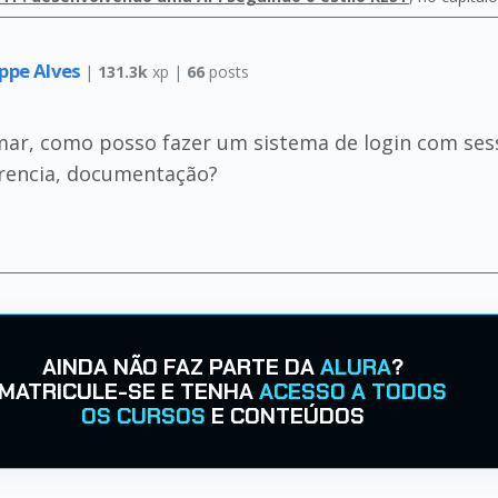
ippe Alves
|
131.3k
xp |
66
posts
mar, como posso fazer um sistema de login com sess
rencia, documentação?
AINDA NÃO FAZ PARTE DA
ALURA
?
MATRICULE-SE E TENHA
ACESSO A TODOS
OS CURSOS
E CONTEÚDOS