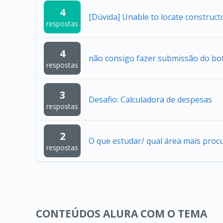
4
[Dúvida] Unable to locate construc
respostas
4
não consigo fazer submissão do bo
respostas
3
Desafio: Calculadora de despesas
respostas
2
O que estudar/ qual área mais proc
respostas
CONTEÚDOS ALURA COM O TEMA