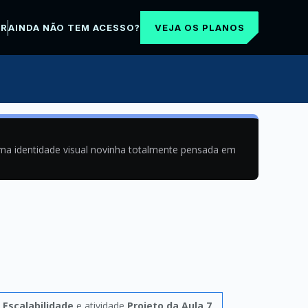
VEJA OS PLANOS
AR
AINDA NÃO TEM ACESSO?
uma identidade visual novinha totalmente pensada em
o
Escalabilidade
e atividade
Projeto da Aula 7