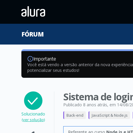
FÓRUM
Importante
Você está vendo a versão anterior da nova experiênci
potencializar seus estudos!
Sistema de logi
Publicado 8 anos atrás
, em 14/08/2
Solucionado
Back-end
JavaScript & Node.js
(ver solução)
Referente ao curso
Node.js e H