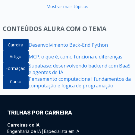
Mostrar mais tópicos
CONTEÚDOS ALURA COM O TEMA
Desenvolvimento Back-End Python
Carreira
MCP: o que é, como funciona e diferenças
Artigo
Supabase: desenvolvendo backend com BaaS
Formação
e agentes de IA
Pensamento computacional: fundamentos da
Curso
computação e lógica de programação
TRILHAS POR CARREIRA
Carreiras de IA
Engenharia de IA
Especialista em IA
|