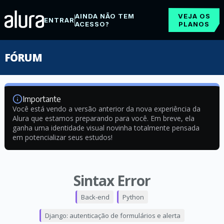
AINDA NÃO TEM
VEJA OS
ENTRAR
ACESSO?
PLANOS
FÓRUM
Importante
Você está vendo a versão anterior da nova experiência da
Alura que estamos preparando para você. Em breve, ela
ganha uma identidade visual novinha totalmente pensada
em potencializar seus estudos!
Sintax Error
Back-end
Python
Django: autenticação de formulários e alerta