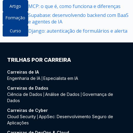
MCP: o que é, como funciona e diferenças
Artigo
Supabase: desenvolvendo backend com BaaS
Formação
e agentes de IA
Django: autenticação de formulários e alerta
Curso
TRILHAS POR CARREIRA
Carreiras de IA
Engenharia de IA
Especialista em IA
|
Carreiras de Dados
Ciência de Dados
Análise de Dados
Governança de
|
|
Dados
Carreiras de Cyber
Cloud Security
AppSec: Desenvolvimento Seguro de
|
Aplicações
Carreiras de DevOps & Cloud