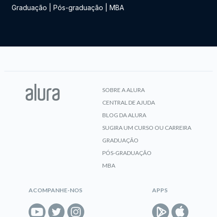
Graduação
|
Pós-graduação
|
MBA
SOBRE A ALURA
CENTRAL DE AJUDA
BLOG DA ALURA
SUGIRA UM CURSO OU CARREIRA
GRADUAÇÃO
PÓS-GRADUAÇÃO
MBA
ACOMPANHE-NOS
APPS