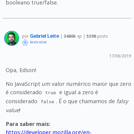
booleano true/false.
Gabriel Leite
por
|
3486k
xp |
5398
posts
Instrutor
17/06/2019
Opa, Edson!
No JavaScript um valor numérico maior que zero
é considerado
e igual a zero é
true
considerado
. É o que chamamos de
falsy
false
value
!
Para saber mais:
https://developer.mozilla.org/en-