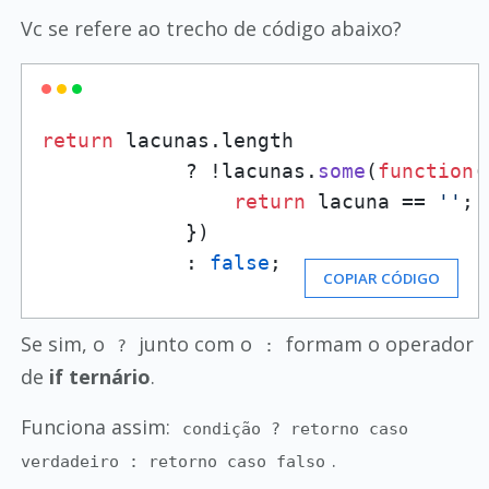
Vc se refere ao trecho de código abaixo?
return
 lacunas.
length
            ? !lacunas.
some
(
function
(
return
 lacuna == 
''
;

            })

            : 
false
;
COPIAR CÓDIGO
Se sim, o
junto com o
formam o operador
?
:
de
if ternário
.
Funciona assim:
condição ? retorno caso
.
verdadeiro : retorno caso falso