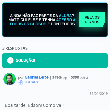
AINDA NÃO FAZ PARTE DA
ALURA
?
VEJA OS
MATRICULE-SE E TENHA
ACESSO A
PLANOS
TODOS OS CURSOS
E CONTEÚDOS
3
RESPOSTAS
SOLUÇÃO!
Gabriel Leite
por
|
3486k
xp |
5398
posts
Instrutor
31/01/2019
Boa tarde, Edson! Como vai?